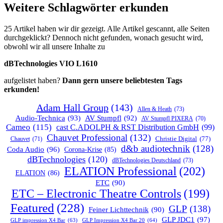
Weitere Schlagwörter erkunden
25 Artikel haben wir dir gezeigt. Alle Artikel gescannt, alle Seiten
durchgeklickt? Dennoch nicht gefunden, wonach gesucht wird,
obwohl wir all unsere Inhalte zu
dBTechnologies VIO L1610
aufgelistet haben?
Dann gern unsere beliebtesten Tags
erkunden!
Adam Hall Group
(143)
Allen & Heath
(73)
Audio-Technica
(93)
AV Stumpfl
(92)
AV Stumpfl PIXERA
(70)
Cameo
(115)
cast C.ADOLPH & RST Distribution GmbH
(99)
Chauvet Professional
(132)
Chauvet
(71)
Christie Digital
(77)
d&b audiotechnik
(128)
Coda Audio
(96)
Corona-Krise
(85)
dBTechnologies
(120)
dBTechnologies Deutschland
(73)
ELATION Professional
(202)
ELATION
(86)
ETC
(90)
ETC – Electronic Theatre Controls
(199)
Featured
(228)
GLP
(138)
Feiner Lichttechnik
(90)
GLP JDC1
(97)
GLP impression X4 Bar
(63)
GLP Impression X4 Bar 20
(64)