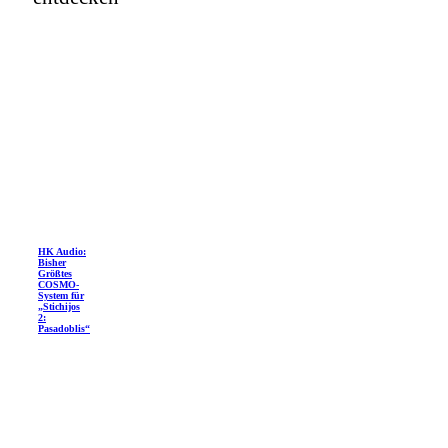
HK Audio:
Bisher
Größtes
COSMO-
System für
„Stichijos
2:
Pasadoblis“