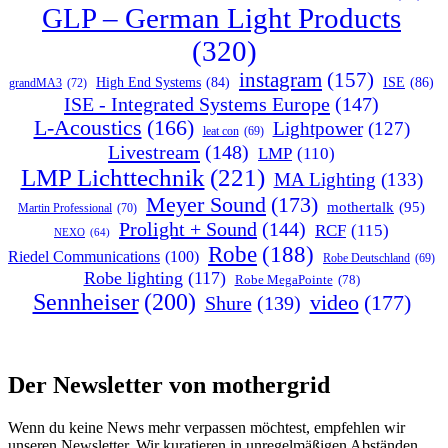
GLP – German Light Products
(320)
instagram
(157)
ISE
(86)
High End Systems
(84)
grandMA3
(72)
ISE - Integrated Systems Europe
(147)
L-Acoustics
(166)
Lightpower
(127)
leat con
(69)
Livestream
(148)
LMP
(110)
LMP Lichttechnik
(221)
MA Lighting
(133)
Meyer Sound
(173)
mothertalk
(95)
Martin Professional
(70)
Prolight + Sound
(144)
RCF
(115)
NEXO
(64)
Robe
(188)
Riedel Communications
(100)
Robe Deutschland
(69)
Robe lighting
(117)
Robe MegaPointe
(78)
Sennheiser
(200)
video
(177)
Shure
(139)
Der Newsletter von mothergrid
Wenn du keine News mehr verpassen möchtest, empfehlen wir
unseren Newsletter. Wir kuratieren in unregelmäßigen Abständen