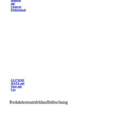
Interpol
mit
Chauvet
Professional
GLP MAD
MAXX auf
Tour mit
Cro
Redaktionsumfeldaufhübschung