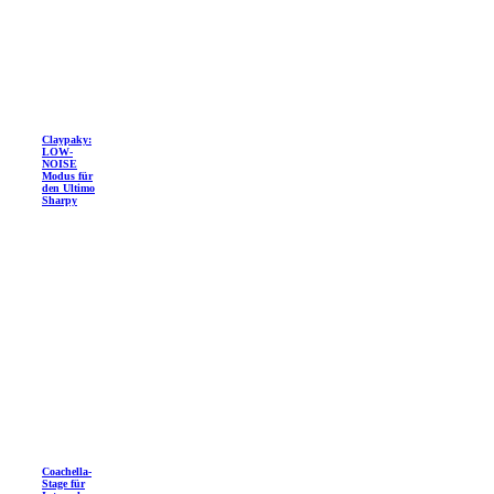
Claypaky:
LOW-
NOISE
Modus für
den Ultimo
Sharpy
Coachella-
Stage für