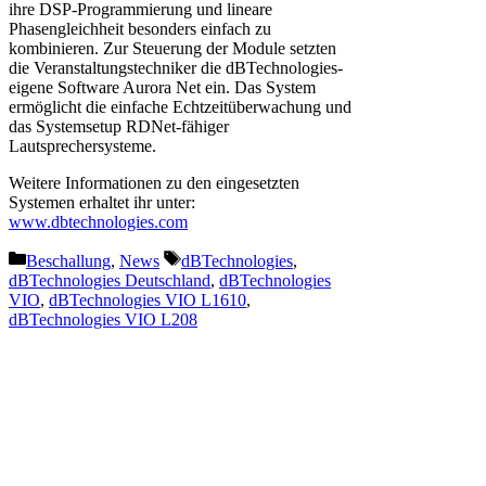
ihre DSP-Programmierung und lineare
Phasengleichheit besonders einfach zu
kombinieren. Zur Steuerung der Module setzten
die Veranstaltungstechniker die dBTechnologies-
eigene Software Aurora Net ein. Das System
ermöglicht die einfache Echtzeitüberwachung und
das Systemsetup RDNet-fähiger
Lautsprechersysteme.
Weitere Informationen zu den eingesetzten
Systemen erhaltet ihr unter:
www.dbtechnologies.com
Kategorien
Schlagwörter
Beschallung
,
News
dBTechnologies
,
dBTechnologies Deutschland
,
dBTechnologies
VIO
,
dBTechnologies VIO L1610
,
dBTechnologies VIO L208
Vorheriger Beitrag
Infinity und Showtec bei
Mama’s Pride