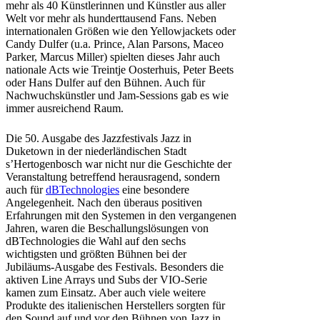
mehr als 40 Künstlerinnen und Künstler aus aller
Welt vor mehr als hunderttausend Fans. Neben
internationalen Größen wie den Yellowjackets oder
Candy Dulfer (u.a. Prince, Alan Parsons, Maceo
Parker, Marcus Miller) spielten dieses Jahr auch
nationale Acts wie Treintje Oosterhuis, Peter Beets
oder Hans Dulfer auf den Bühnen. Auch für
Nachwuchskünstler und Jam-Sessions gab es wie
immer ausreichend Raum.
Die 50. Ausgabe des Jazzfestivals Jazz in
Duketown in der niederländischen Stadt
s’Hertogenbosch war nicht nur die Geschichte der
Veranstaltung betreffend herausragend, sondern
auch für
dBTechnologies
eine besondere
Angelegenheit. Nach den überaus positiven
Erfahrungen mit den Systemen in den vergangenen
Jahren, waren die Beschallungslösungen von
dBTechnologies die Wahl auf den sechs
wichtigsten und größten Bühnen bei der
Jubiläums-Ausgabe des Festivals. Besonders die
aktiven Line Arrays und Subs der VIO-Serie
kamen zum Einsatz. Aber auch viele weitere
Produkte des italienischen Herstellers sorgten für
den Sound auf und vor den Bühnen von Jazz in