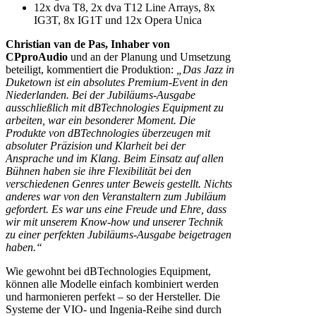
12x dva T8, 2x dva T12 Line Arrays, 8x
IG3T, 8x IG1T und 12x Opera Unica
Christian van de Pas, Inhaber von
CPproAudio
und an der Planung und Umsetzung
beteiligt, kommentiert die Produktion:
„Das Jazz in
Duketown ist ein absolutes Premium-Event in den
Niederlanden. Bei der Jubiläums-Ausgabe
ausschließlich mit dBTechnologies Equipment zu
arbeiten, war ein besonderer Moment. Die
Produkte von dBTechnologies überzeugen mit
absoluter Präzision und Klarheit bei der
Ansprache und im Klang. Beim Einsatz auf allen
Bühnen haben sie ihre Flexibilität bei den
verschiedenen Genres unter Beweis gestellt. Nichts
anderes war von den Veranstaltern zum Jubiläum
gefordert. Es war uns eine Freude und Ehre, dass
wir mit unserem Know-how und unserer Technik
zu einer perfekten Jubiläums-Ausgabe beigetragen
haben.“
Wie gewohnt bei dBTechnologies Equipment,
können alle Modelle einfach kombiniert werden
und harmonieren perfekt – so der Hersteller. Die
Systeme der VIO- und Ingenia-Reihe sind durch