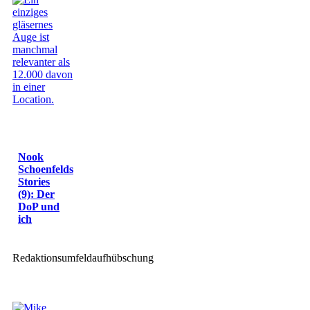
Nook
Schoenfelds
Stories
(9): Der
DoP und
ich
Redaktionsumfeldaufhübschung