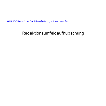
GLP JDC Burst 1 bei Dani Fernández’ „La Insurrección“
Redaktionsumfeldaufhübschung