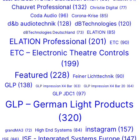
Chauvet Professional
(132)
Christie Digital
(77)
Coda Audio
(96)
Corona-Krise
(85)
d&b audiotechnik
(128)
dBTechnologies
(120)
ELATION
(85)
dBTechnologies Deutschland
(73)
ELATION Professional
(201)
ETC
(90)
ETC – Electronic Theatre Controls
(199)
Featured
(228)
Feiner Lichttechnik
(90)
GLP
(138)
GLP impression X4 Bar
(63)
GLP Impression X4 Bar 20
(64)
GLP JDC1
(97)
GLP – German Light Products
(320)
instagram
(157)
High End Systems
(84)
grandMA3
(72)
ISE - Integrated Systems Europe
(147)
ISE
(86)