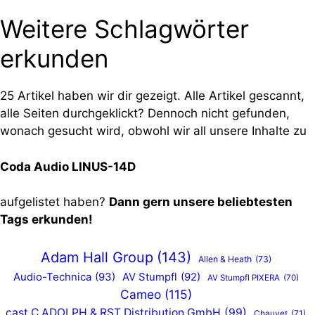
Weitere Schlagwörter
erkunden
25 Artikel haben wir dir gezeigt. Alle Artikel gescannt,
alle Seiten durchgeklickt? Dennoch nicht gefunden,
wonach gesucht wird, obwohl wir all unsere Inhalte zu
Coda Audio LINUS-14D
aufgelistet haben?
Dann gern unsere beliebtesten
Tags erkunden!
Adam Hall Group
(143)
Allen & Heath
(73)
Audio-Technica
(93)
AV Stumpfl
(92)
AV Stumpfl PIXERA
(70)
Cameo
(115)
cast C.ADOLPH & RST Distribution GmbH
(99)
Chauvet
(71)