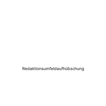
Vorheriger Beitrag
ICF München feiert Gottesdienste mit
Allen & Heath dLive
Nächster Beitrag
Megaforce baut Replik der Woodstock-
Bühne
Redaktionsumfeldaufhübschung