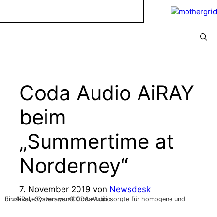
Zum
Inhalt
springen
Menü
Coda Audio AiRAY
beim
„Summertime at
Norderney“
7. November 2019
von
Newsdesk
Ein AiRay-System von CODA Audio sorgte für homogene und druckvolle Coverage. © Coda Audio