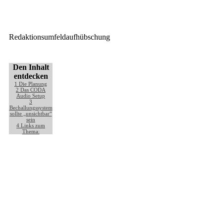
GLP: 600 X5 atom in
gigantischem Bühnenbild
Redaktionsumfeldaufhübschung
Den Inhalt
entdecken
1
Die Planung
2
Das CODA
Audio Setup
3
Bechallungssystem
sollte „unsichtbar“
sein
4
Links zum
Thema: