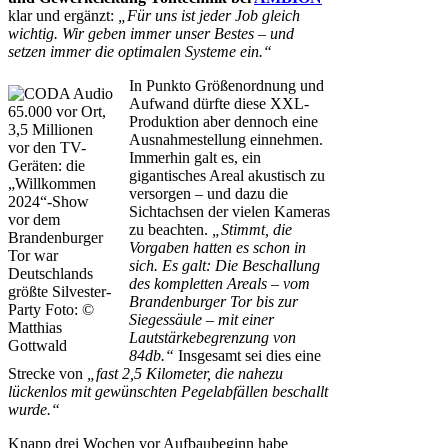
klar und ergänzt:
„Für uns ist jeder Job gleich
wichtig. Wir geben immer unser Bestes – und
setzen immer die optimalen Systeme ein.“
In Punkto Größenordnung und
Aufwand dürfte diese XXL-
65.000 vor Ort,
Produktion aber dennoch eine
3,5 Millionen
Ausnahmestellung einnehmen.
vor den TV-
Immerhin galt es, ein
Geräten: die
gigantisches Areal akustisch zu
„Willkommen
versorgen – und dazu die
2024“-Show
Sichtachsen der vielen Kameras
vor dem
zu beachten.
„Stimmt, die
Brandenburger
Vorgaben hatten es schon in
Tor war
sich. Es galt: Die Beschallung
Deutschlands
des kompletten Areals – vom
größte Silvester-
Brandenburger Tor bis zur
Party Foto: ©
Siegessäule – mit einer
Matthias
Lautstärkebegrenzung von
Gottwald
84db.“
Insgesamt sei dies eine
Strecke von
„fast 2,5 Kilometer, die nahezu
lückenlos mit gewünschten Pegelabfällen beschallt
wurde.“
Knapp drei Wochen vor Aufbaubeginn habe