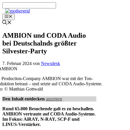
Zum
Inhalt
springen
Menü
AMBION und CODA Audio
bei Deutschalnds größter
Silvester-Party
7. Februar 2024
von
Newsdesk
e Production-Company AMBION war mit der Ton-
duktion betraut – und setzte auf CODA Audio-Systeme.
o: © Matthias Gottwald
Den Inhalt entdecken
anzeigen
Rund 65.000 Besuchende galt es zu beschallen.
AMBION vertraute auf CODA Audio-Systeme.
Im Fokus: AiRAY, N-RAY, SCP-F und
LINUS-Verstärker.