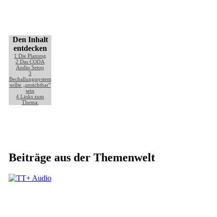
Den Inhalt
entdecken
1
Die Planung
2
Das CODA
Audio Setup
3
Bechallungssystem
sollte „unsichtbar“
sein
4
Links zum
Thema:
Beiträge aus der Themenwelt