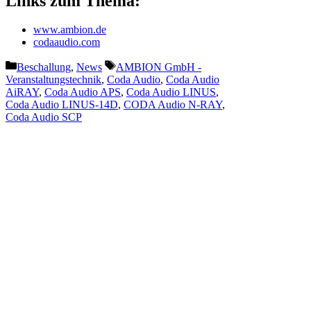
Links zum Thema:
www.ambion.de
codaaudio.com
Kategorien
Schlagwörter
Beschallung
,
News
AMBION GmbH -
Veranstaltungstechnik
,
Coda Audio
,
Coda Audio
AiRAY
,
Coda Audio APS
,
Coda Audio LINUS
,
Coda Audio LINUS-14D
,
CODA Audio N-RAY
,
Coda Audio SCP
Vorheriger Beitrag
Friedrichstadt-Palast Berlin:
Größtes immersives
Soundsystem an europäischem
Theater
Nächster Beitrag