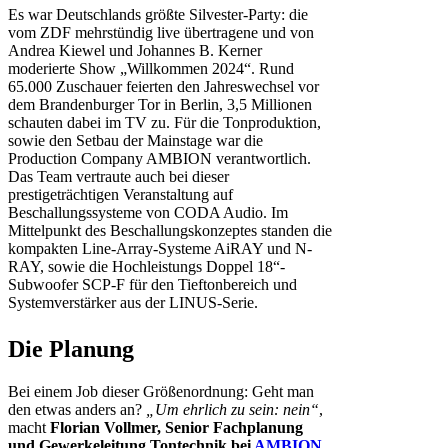
Es war Deutschlands größte Silvester-Party: die
vom ZDF mehrstündig live übertragene und von
Andrea Kiewel und Johannes B. Kerner
moderierte Show „Willkommen 2024“. Rund
65.000 Zuschauer feierten den Jahreswechsel vor
dem Brandenburger Tor in Berlin, 3,5 Millionen
schauten dabei im TV zu. Für die Tonproduktion,
sowie den Setbau der Mainstage war die
Production Company AMBION verantwortlich.
Das Team vertraute auch bei dieser
prestigeträchtigen Veranstaltung auf
Beschallungssysteme von CODA Audio. Im
Mittelpunkt des Beschallungskonzeptes standen die
kompakten Line-Array-Systeme AiRAY und N-
RAY, sowie die Hochleistungs Doppel 18“-
Subwoofer SCP-F für den Tieftonbereich und
Systemverstärker aus der LINUS-Serie.
Die Planung
Bei einem Job dieser Größenordnung: Geht man
den etwas anders an?
„Um ehrlich zu sein: nein“
,
macht
Florian Vollmer, Senior Fachplanung
und Gewerkeleitung Tontechnik bei
AMBION