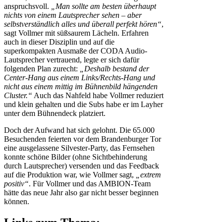
anspruchsvoll.
„Man sollte am besten überhaupt
nichts von einem Lautsprecher sehen – aber
selbstverständlich alles und überall perfekt hören“
,
sagt Vollmer mit süßsaurem Lächeln. Erfahren
auch in dieser Disziplin und auf die
superkompakten Ausmaße der CODA Audio-
Lautsprecher vertrauend, legte er sich dafür
folgenden Plan zurecht:
„Deshalb bestand der
Center-Hang aus einem Links/Rechts-Hang und
nicht aus einem mittig im Bühnenbild hängenden
Cluster.“
Auch das Nahfeld habe Vollmer reduziert
und klein gehalten und die Subs habe er im Layher
unter dem Bühnendeck platziert.
Doch der Aufwand hat sich gelohnt. Die 65.000
Besuchenden feierten vor dem Brandenburger Tor
eine ausgelassene Silvester-Party, das Fernsehen
konnte schöne Bilder (ohne Sichtbehinderung
durch Lautsprecher) versenden und das Feedback
auf die Produktion war, wie Vollmer sagt,
„extrem
positiv“
. Für Vollmer und das AMBION-Team
hätte das neue Jahr also gar nicht besser beginnen
können.