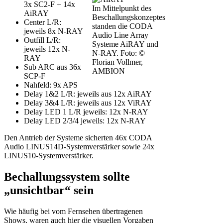
3x SC2-F + 14x
Im Mittelpunkt des
AiRAY
Beschallungskonzeptes
Center L/R:
standen die CODA
jeweils 8x N-RAY
Audio Line Array
Outfill L/R:
Systeme AiRAY und
jeweils 12x N-
N-RAY. Foto: ©
RAY
Florian Vollmer,
Sub ARC aus 36x
AMBION
SCP-F
Nahfeld: 9x APS
Delay 1&2 L/R: jeweils aus 12x AiRAY
Delay 3&4 L/R: jeweils aus 12x ViRAY
Delay LED 1 L/R jeweils: 12x N-RAY
Delay LED 2/3/4 jeweils: 12x N-RAY
Den Antrieb der Systeme sicherten 46x CODA
Audio LINUS14D-Systemverstärker sowie 24x
LINUS10-Systemverstärker.
Bechallungssystem sollte
„unsichtbar“ sein
Wie häufig bei vom Fernsehen übertragenen
Shows, waren auch hier die visuellen Vorgaben