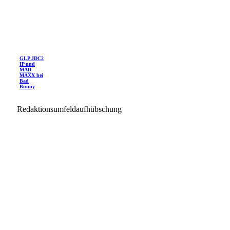
GLP JDC2
IP und
MAD
MAXX bei
Bad
Bunny
Redaktionsumfeldaufhübschung