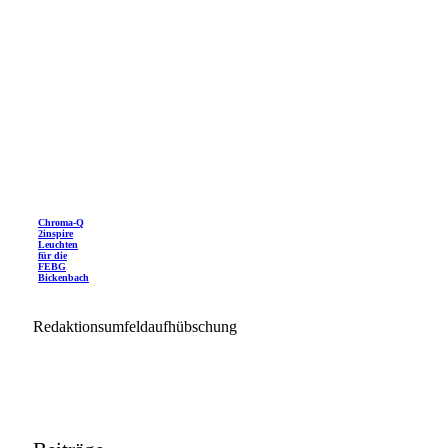
Chroma-Q
2inspire
Leuchten
für die
FEBG
Bickenbach
Redaktionsumfeldaufhübschung