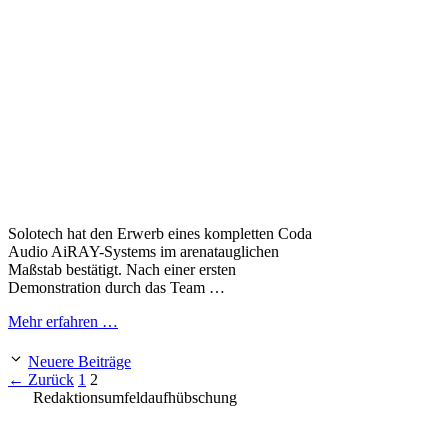
Solotech hat den Erwerb eines kompletten Coda
Audio AiRAY-Systems im arenatauglichen
Maßstab bestätigt. Nach einer ersten
Demonstration durch das Team …
Mehr erfahren …
Neuere Beiträge
Seite
Seite
←
Zurück
1
2
Redaktionsumfeldaufhübschung