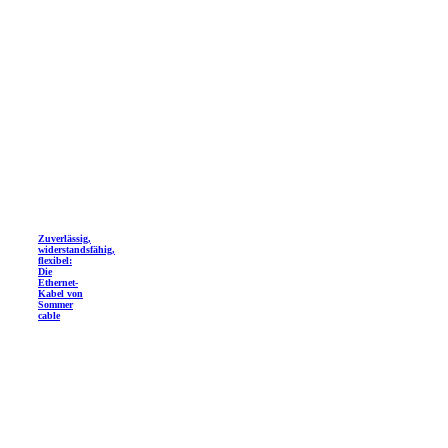
Zuverlässig,
widerstandsfähig,
flexibel:
Die
Ethernet-
Kabel von
Sommer
cable