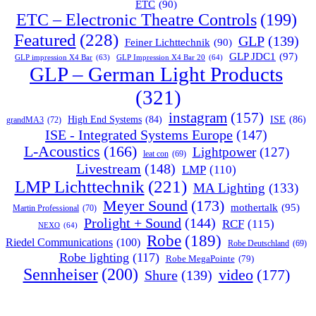
ETC
(90)
ETC – Electronic Theatre Controls
(199)
Featured
(228)
GLP
(139)
Feiner Lichttechnik
(90)
GLP JDC1
(97)
GLP impression X4 Bar
(63)
GLP Impression X4 Bar 20
(64)
GLP – German Light Products
(321)
instagram
(157)
ISE
(86)
High End Systems
(84)
grandMA3
(72)
ISE - Integrated Systems Europe
(147)
L-Acoustics
(166)
Lightpower
(127)
leat con
(69)
Livestream
(148)
LMP
(110)
LMP Lichttechnik
(221)
MA Lighting
(133)
Meyer Sound
(173)
mothertalk
(95)
Martin Professional
(70)
Prolight + Sound
(144)
RCF
(115)
NEXO
(64)
Robe
(189)
Riedel Communications
(100)
Robe Deutschland
(69)
Robe lighting
(117)
Robe MegaPointe
(79)
Sennheiser
(200)
video
(177)
Shure
(139)