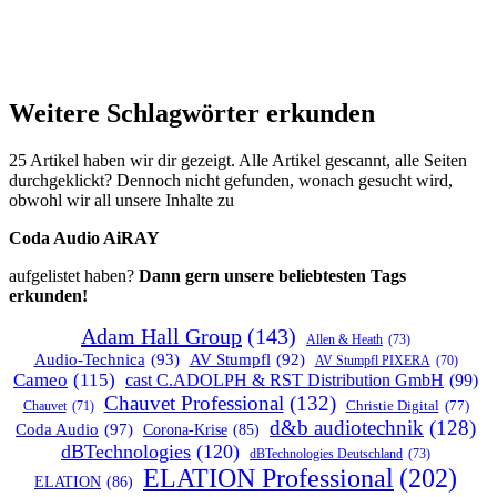
Weitere Schlagwörter erkunden
25 Artikel haben wir dir gezeigt. Alle Artikel gescannt, alle Seiten
durchgeklickt? Dennoch nicht gefunden, wonach gesucht wird,
obwohl wir all unsere Inhalte zu
Coda Audio AiRAY
aufgelistet haben?
Dann gern unsere beliebtesten Tags
erkunden!
Adam Hall Group
(143)
Allen & Heath
(73)
Audio-Technica
(93)
AV Stumpfl
(92)
AV Stumpfl PIXERA
(70)
Cameo
(115)
cast C.ADOLPH & RST Distribution GmbH
(99)
Chauvet Professional
(132)
Chauvet
(71)
Christie Digital
(77)
d&b audiotechnik
(128)
Coda Audio
(97)
Corona-Krise
(85)
dBTechnologies
(120)
dBTechnologies Deutschland
(73)
ELATION Professional
(202)
ELATION
(86)