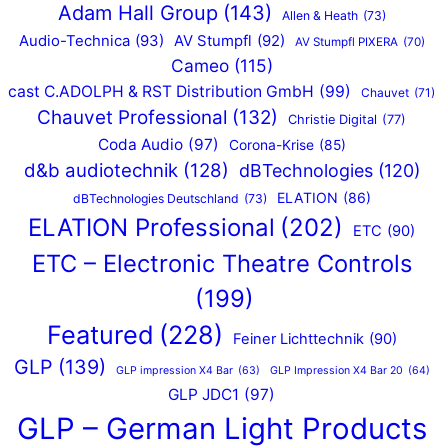
Adam Hall Group
(143)
Allen & Heath
(73)
Audio-Technica
(93)
AV Stumpfl
(92)
AV Stumpfl PIXERA
(70)
Cameo
(115)
cast C.ADOLPH & RST Distribution GmbH
(99)
Chauvet
(71)
Chauvet Professional
(132)
Christie Digital
(77)
Coda Audio
(97)
Corona-Krise
(85)
d&b audiotechnik
(128)
dBTechnologies
(120)
ELATION
(86)
dBTechnologies Deutschland
(73)
ELATION Professional
(202)
ETC
(90)
ETC – Electronic Theatre Controls
(199)
Featured
(228)
Feiner Lichttechnik
(90)
GLP
(139)
GLP impression X4 Bar
(63)
GLP Impression X4 Bar 20
(64)
GLP JDC1
(97)
GLP – German Light Products