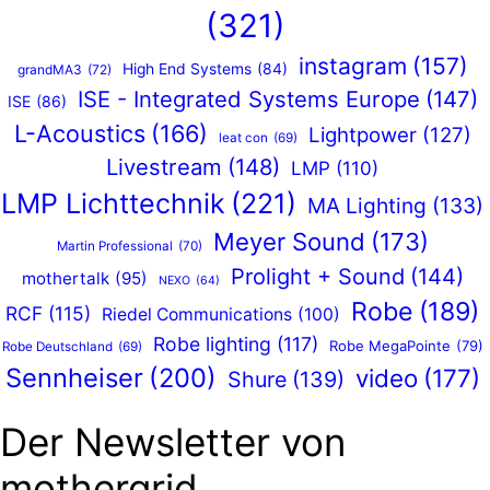
(321)
instagram
(157)
High End Systems
(84)
grandMA3
(72)
ISE - Integrated Systems Europe
(147)
ISE
(86)
L-Acoustics
(166)
Lightpower
(127)
leat con
(69)
Livestream
(148)
LMP
(110)
LMP Lichttechnik
(221)
MA Lighting
(133)
Meyer Sound
(173)
Martin Professional
(70)
Prolight + Sound
(144)
mothertalk
(95)
NEXO
(64)
Robe
(189)
RCF
(115)
Riedel Communications
(100)
Robe lighting
(117)
Robe MegaPointe
(79)
Robe Deutschland
(69)
Sennheiser
(200)
video
(177)
Shure
(139)
Der Newsletter von
mothergrid