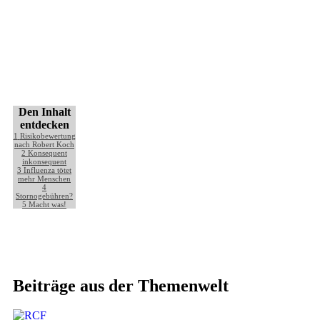
Den Inhalt
entdecken
1
Risikobewertung
nach Robert Koch
2
Konsequent
inkonsequent
3
Influenza tötet
mehr Menschen
4
Stornogebühren?
5
Macht was!
Beiträge aus der Themenwelt