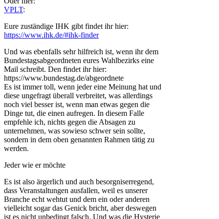
Oder hier:
VPLT
:
Eure zuständige IHK gibt findet ihr hier:
https://www.ihk.de/#ihk-finder
Und was ebenfalls sehr hilfreich ist, wenn ihr dem
Bundestagsabgeordneten eures Wahlbezirks eine
Mail schreibt. Den findet ihr hier:
https://www.bundestag.de/abgeordnete
Es ist immer toll, wenn jeder eine Meinung hat und
diese ungefragt überall verbreitet, was allerdings
noch viel besser ist, wenn man etwas gegen die
Dinge tut, die einen aufregen. In diesem Falle
empfehle ich, nichts gegen die Absagen zu
unternehmen, was sowieso schwer sein sollte,
sondern in dem oben genannten Rahmen tätig zu
werden.
Jeder wie er möchte
Es ist also ärgerlich und auch besorgniserregend,
dass Veranstaltungen ausfallen, weil es unserer
Branche echt wehtut und dem ein oder anderen
vielleicht sogar das Genick bricht, aber deswegen
ist es nicht unbedingt falsch. Und was die Hysterie