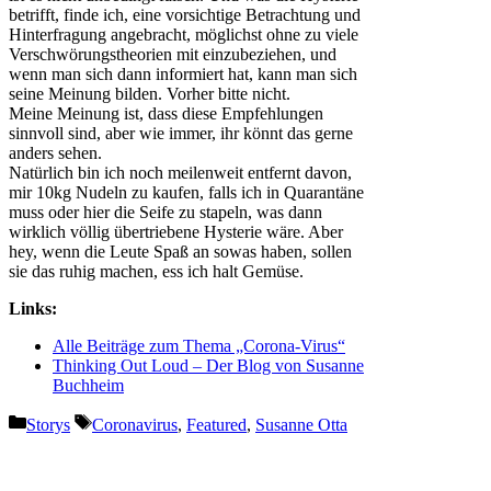
betrifft, finde ich, eine vorsichtige Betrachtung und
Hinterfragung angebracht, möglichst ohne zu viele
Verschwörungstheorien mit einzubeziehen, und
wenn man sich dann informiert hat, kann man sich
seine Meinung bilden. Vorher bitte nicht.
Meine Meinung ist, dass diese Empfehlungen
sinnvoll sind, aber wie immer, ihr könnt das gerne
anders sehen.
Natürlich bin ich noch meilenweit entfernt davon,
mir 10kg Nudeln zu kaufen, falls ich in Quarantäne
muss oder hier die Seife zu stapeln, was dann
wirklich völlig übertriebene Hysterie wäre. Aber
hey, wenn die Leute Spaß an sowas haben, sollen
sie das ruhig machen, ess ich halt Gemüse.
Links:
Alle Beiträge zum Thema „Corona-Virus“
Thinking Out Loud – Der Blog von Susanne
Buchheim
Kategorien
Schlagwörter
Storys
Coronavirus
,
Featured
,
Susanne Otta
Vorheriger Beitrag