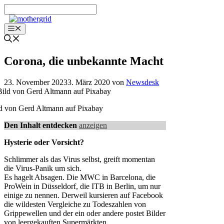
Zum
Inhalt
springen
Menü
Corona, die unbekannte Macht
23. November 2023
3. März 2020
von
Newsdesk
d von Gerd Altmann auf Pixabay
Den Inhalt entdecken
anzeigen
Hysterie oder Vorsicht?
Schlimmer als das Virus selbst, greift momentan
die Virus-Panik um sich.
Es hagelt Absagen. Die MWC in Barcelona, die
ProWein in Düsseldorf, die ITB in Berlin, um nur
einige zu nennen. Derweil kursieren auf Facebook
die wildesten Vergleiche zu Todeszahlen von
Grippewellen und der ein oder andere postet Bilder
von leergekauften Supermärkten.