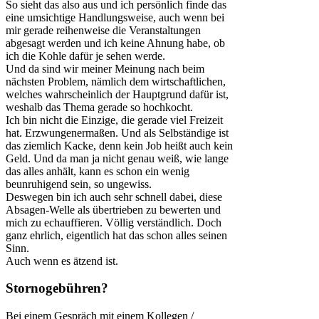
So sieht das also aus und ich persönlich finde das
eine umsichtige Handlungsweise, auch wenn bei
mir gerade reihenweise die Veranstaltungen
abgesagt werden und ich keine Ahnung habe, ob
ich die Kohle dafür je sehen werde.
Und da sind wir meiner Meinung nach beim
nächsten Problem, nämlich dem wirtschaftlichen,
welches wahrscheinlich der Hauptgrund dafür ist,
weshalb das Thema gerade so hochkocht.
Ich bin nicht die Einzige, die gerade viel Freizeit
hat. Erzwungenermaßen. Und als Selbständige ist
das ziemlich Kacke, denn kein Job heißt auch kein
Geld. Und da man ja nicht genau weiß, wie lange
das alles anhält, kann es schon ein wenig
beunruhigend sein, so ungewiss.
Deswegen bin ich auch sehr schnell dabei, diese
Absagen-Welle als übertrieben zu bewerten und
mich zu echauffieren. Völlig verständlich. Doch
ganz ehrlich, eigentlich hat das schon alles seinen
Sinn.
Auch wenn es ätzend ist.
Stornogebühren?
Bei einem Gespräch mit einem Kollegen /