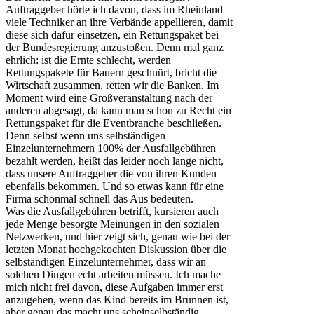
Auftraggeber hörte ich davon, dass im Rheinland
viele Techniker an ihre Verbände appellieren, damit
diese sich dafür einsetzen, ein Rettungspaket bei
der Bundesregierung anzustoßen. Denn mal ganz
ehrlich: ist die Ernte schlecht, werden
Rettungspakete für Bauern geschnürt, bricht die
Wirtschaft zusammen, retten wir die Banken. Im
Moment wird eine Großveranstaltung nach der
anderen abgesagt, da kann man schon zu Recht ein
Rettungspaket für die Eventbranche beschließen.
Denn selbst wenn uns selbständigen
Einzelunternehmern 100% der Ausfallgebühren
bezahlt werden, heißt das leider noch lange nicht,
dass unsere Auftraggeber die von ihren Kunden
ebenfalls bekommen. Und so etwas kann für eine
Firma schonmal schnell das Aus bedeuten.
Was die Ausfallgebühren betrifft, kursieren auch
jede Menge besorgte Meinungen in den sozialen
Netzwerken, und hier zeigt sich, genau wie bei der
letzten Monat hochgekochten Diskussion über die
selbständigen Einzelunternehmer, dass wir an
solchen Dingen echt arbeiten müssen. Ich mache
mich nicht frei davon, diese Aufgaben immer erst
anzugehen, wenn das Kind bereits im Brunnen ist,
aber genau das macht uns scheinselbständig.