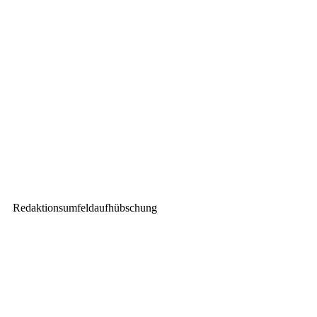
Produktvideo: CODA Audio N-
RAY Series – Betatest im
Kulturzelt Kassel mit AMBION
Nächster Beitrag
TENNAX Audiotechnik
Deutschland feiert Premiere auf
der Prolight+Sound
Redaktionsumfeldaufhübschung