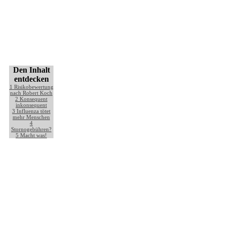
Den Inhalt
entdecken
1
Risikobewertung
nach Robert Koch
2
Konsequent
inkonsequent
3
Influenza tötet
mehr Menschen
4
Stornogebühren?
5
Macht was!