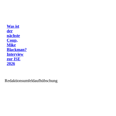
Was ist
der
nächste
Coup,
Mike
Blackman?
Interview
zur ISE
2026
Redaktionsumfeldaufhübschung