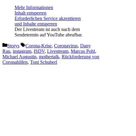
Mehr Informationen
Inhalt entsperren
Erforderlichen Service akzeptieren
und Inhalte entsperren
Der Livestream ist auch nach dem
Sendetermin auf YouTube abrufbar.
Kategorien
Schlagwörter
Storys
Corona-Krise
,
Coronavirus
,
Dany
Rau
,
instagram
,
ISDV
,
Livestream
,
Marcus Pohl
,
Michael Augustin
,
mothertalk
,
Rückforderung von
Coronahilfen
,
Toni Schuberl
Vorheriger Beitrag
„Women in Lighting“: Die
Prolight + Sound unterstützt die
neue Lounge und Vortragsreihe
zu Frauenpower im Lichtbereich
Nächster Beitrag