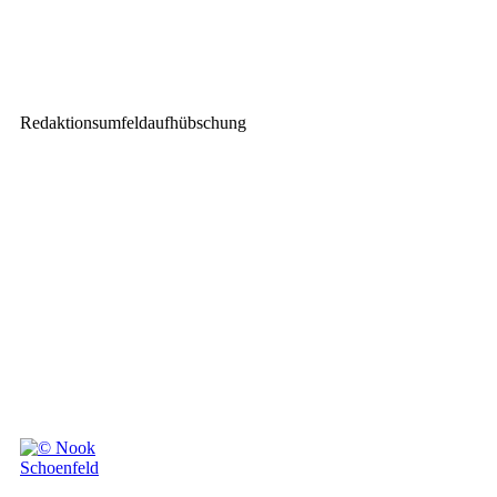
NEXO-Installation in der LKH
Arena in Lüneburg
Redaktionsumfeldaufhübschung