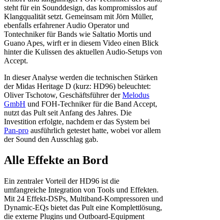
steht für ein Sounddesign, das kompromisslos auf
Klangqualität setzt. Gemeinsam mit Jörn Müller,
ebenfalls erfahrener Audio Operator und
Tontechniker für Bands wie Saltatio Mortis und
Guano Apes, wirft er in diesem Video einen Blick
hinter die Kulissen des aktuellen Audio-Setups von
Accept.
In dieser Analyse werden die technischen Stärken
der Midas Heritage D (kurz: HD96) beleuchtet:
Oliver Tschotow, Geschäftsführer der
Melodus
GmbH
und FOH-Techniker für die Band Accept,
nutzt das Pult seit Anfang des Jahres. Die
Investition erfolgte, nachdem er das System bei
Pan-pro
ausführlich getestet hatte, wobei vor allem
der Sound den Ausschlag gab.
Alle Effekte an Bord
Ein zentraler Vorteil der HD96 ist die
umfangreiche Integration von Tools und Effekten.
Mit 24 Effekt-DSPs, Multiband-Kompressoren und
Dynamic-EQs bietet das Pult eine Komplettlösung,
die externe Plugins und Outboard-Equipment