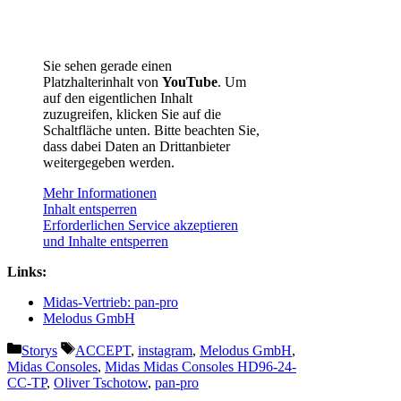
Sie sehen gerade einen
Platzhalterinhalt von
YouTube
. Um
auf den eigentlichen Inhalt
zuzugreifen, klicken Sie auf die
Schaltfläche unten. Bitte beachten Sie,
dass dabei Daten an Drittanbieter
weitergegeben werden.
Mehr Informationen
Inhalt entsperren
Erforderlichen Service akzeptieren
und Inhalte entsperren
Links:
Midas-Vertrieb: pan-pro
Melodus GmbH
Kategorien
Schlagwörter
Storys
ACCEPT
,
instagram
,
Melodus GmbH
,
Midas Consoles
,
Midas Midas Consoles HD96-24-
CC-TP
,
Oliver Tschotow
,
pan-pro