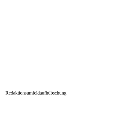
Vorheriger Beitrag
Riedel ernennt Jan Eveleens
zum CEO der Product Division
Nächster Beitrag
Highlite International B.V.:
Neuer Distributor für die
Schweiz
Redaktionsumfeldaufhübschung