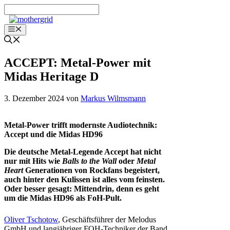
Zum
Inhalt
springen
Menü
ACCEPT: Metal-Power mit
Midas Heritage D
3. Dezember 2024
von
Markus Wilmsmann
Metal-Power trifft modernste Audiotechnik:
Accept und die Midas HD96
Die deutsche Metal-Legende Accept hat nicht
nur mit Hits wie
Balls to the Wall
oder
Metal
Heart
Generationen von Rockfans begeistert,
auch hinter den Kulissen ist alles vom feinsten.
Oder besser gesagt: Mittendrin, denn es geht
um die Midas HD96 als FoH-Pult.
Oliver Tschotow
, Geschäftsführer der Melodus
GmbH und langjähriger FOH-Techniker der Band,