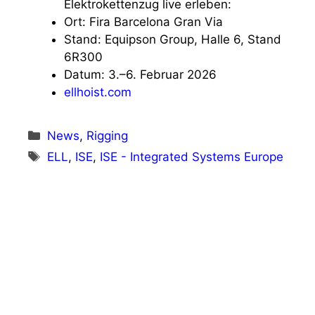
Elektrokettenzug live erleben:
Ort: Fira Barcelona Gran Via
Stand: Equipson Group, Halle 6, Stand
6R300
Datum: 3.–6. Februar 2026
ellhoist.com
Kategorien
News
,
Rigging
Schlagwörter
ELL
,
ISE
,
ISE - Integrated Systems Europe
Vorheriger Beitrag
Spektakuläre Drohnenshows bei der ISE
2026