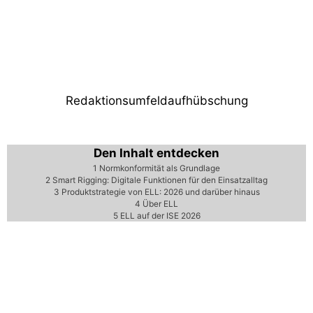
Nächster Beitrag
Showtec beleuchtet die Dinosaurier im
Zoo von Auckland
Redaktionsumfeldaufhübschung
Den Inhalt entdecken
1
Normkonformität als Grundlage
2
Smart Rigging: Digitale Funktionen für den Einsatzalltag
3
Produktstrategie von ELL: 2026 und darüber hinaus
4
Über ELL
5
ELL auf der ISE 2026