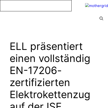
Zum
Inhalt
springen
Menü
ELL präsentiert
einen vollständig
EN-17206-
zertifizierten
Elektrokettenzug
auf der ISE