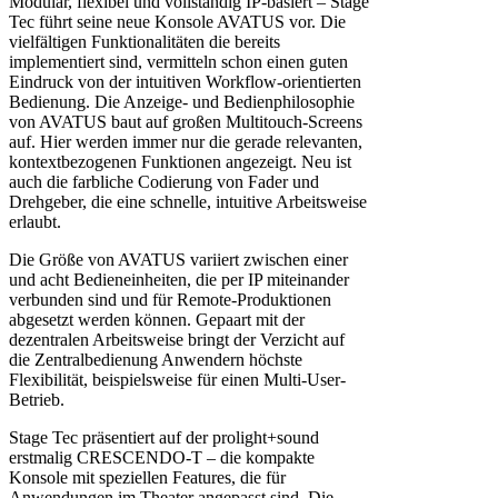
Modular, flexibel und vollständig IP-basiert – Stage
Tec führt seine neue Konsole AVATUS vor. Die
vielfältigen Funktionalitäten die bereits
implementiert sind, vermitteln schon einen guten
Eindruck von der intuitiven Workflow-orientierten
Bedienung. Die Anzeige- und Bedienphilosophie
von AVATUS baut auf großen Multitouch-Screens
auf. Hier werden immer nur die gerade relevanten,
kontextbezogenen Funktionen angezeigt. Neu ist
auch die farbliche Codierung von Fader und
Drehgeber, die eine schnelle, intuitive Arbeitsweise
erlaubt.
Die Größe von AVATUS variiert zwischen einer
und acht Bedieneinheiten, die per IP miteinander
verbunden sind und für Remote-Produktionen
abgesetzt werden können. Gepaart mit der
dezentralen Arbeitsweise bringt der Verzicht auf
die Zentralbedienung Anwendern höchste
Flexibilität, beispielsweise für einen Multi-User-
Betrieb.
Stage Tec präsentiert auf der prolight+sound
erstmalig CRESCENDO-T – die kompakte
Konsole mit speziellen Features, die für
Anwendungen im Theater angepasst sind. Die