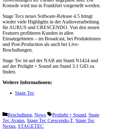
Konsole wird nur in Frankfurt vorgestellt werden.
Stage Tecs neues Software-Release 4.5 bringt
wieder viele Highlights in der Audioverarbeitung
für AURUS und CRESCENDO. Von den neuen
Features profitieren Kunden in allen
Einsatzgebieten – im Broadcast, bei Produktionen
und Post-Production als auch bei Live-
Beschallungen.
Stage Tec ist auf der NAB am Stand N1424 und
auf der Prolight + Sound am Stand 3.1 G83 zu
finden.
Weitere Informationen:
Stage Tec
Kategorien
Schlagwörter
Beschallung
,
News
Prolight + Sound
,
Stage
Tec Avatus
,
Stage Tec Crescendo-T
,
Stage Tec
Nexus
,
STAGETEC
Vorheriger Beitrag