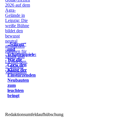
„Schrott“
und
Schattenspiele:
Wie die
Crew den
Klang der
Einstürzenden
Neubauten
zum
leuchten
bringt
Redaktionsumfeldaufhübschung