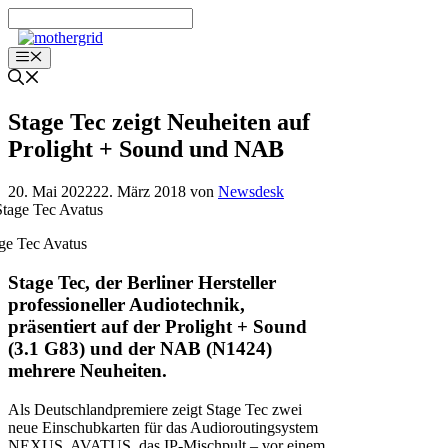
Zum
Inhalt
springen
Menü
Stage Tec zeigt Neuheiten auf
Prolight + Sound und NAB
20. Mai 2022
22. März 2018
von
Newsdesk
ge Tec Avatus
Stage Tec, der Berliner Hersteller
professioneller Audiotechnik,
präsentiert auf der Prolight + Sound
(3.1 G83) und der NAB (N1424)
mehrere Neuheiten.
Als Deutschlandpremiere zeigt Stage Tec zwei
neue Einschubkarten für das Audioroutingsystem
NEXUS. AVATUS, das IP-Mischpult – vor einem