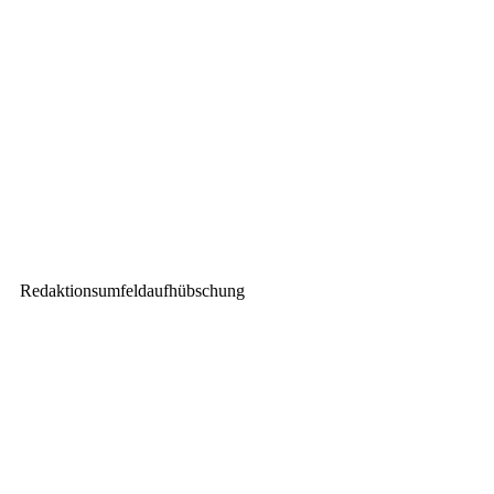
mothergrid magazine #1 –
22.03.2018
Nächster Beitrag
Erfolgreicher Verkaufsstart der
LS-1 von WORK PRO bei LMP
Redaktionsumfeldaufhübschung