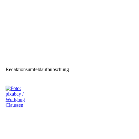
München – mit Wilhelm &
Willhalm und CODA Audio
Nächster Beitrag
ETC SolaPix 19 XT: Wetterfest
dank IP65
Redaktionsumfeldaufhübschung