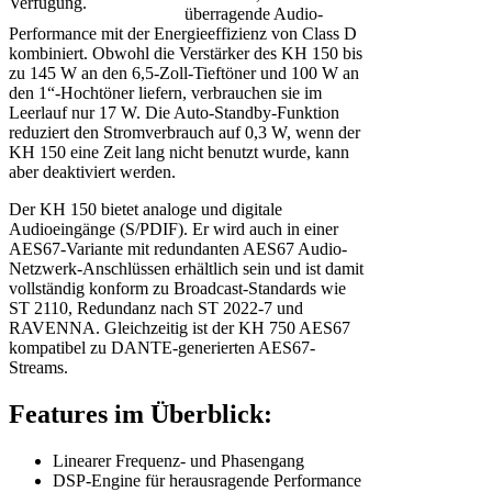
Verfügung.
überragende Audio-
Performance mit der Energieeffizienz von Class D
kombiniert. Obwohl die Verstärker des KH 150 bis
zu 145 W an den 6,5-Zoll-Tieftöner und 100 W an
den 1“-Hochtöner liefern, verbrauchen sie im
Leerlauf nur 17 W. Die Auto-Standby-Funktion
reduziert den Stromverbrauch auf 0,3 W, wenn der
KH 150 eine Zeit lang nicht benutzt wurde, kann
aber deaktiviert werden.
Der KH 150 bietet analoge und digitale
Audioeingänge (S/PDIF). Er wird auch in einer
AES67-Variante mit redundanten AES67 Audio-
Netzwerk-Anschlüssen erhältlich sein und ist damit
vollständig konform zu Broadcast-Standards wie
ST 2110, Redundanz nach ST 2022-7 und
RAVENNA. Gleichzeitig ist der KH 750 AES67
kompatibel zu DANTE-generierten AES67-
Streams.
Features im Überblick:
Linearer Frequenz- und Phasengang
DSP-Engine für herausragende Performance