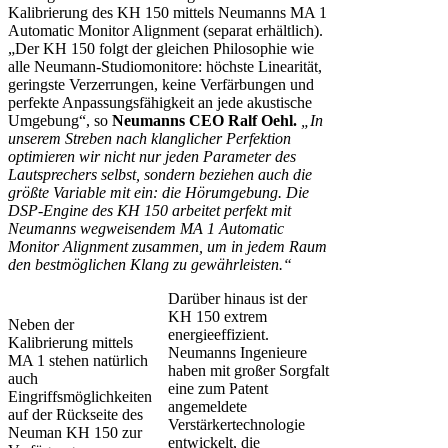
Kalibrierung des KH 150 mittels Neumanns MA 1
Automatic Monitor Alignment (separat erhältlich).
„Der KH 150 folgt der gleichen Philosophie wie
alle Neumann-Studiomonitore: höchste Linearität,
geringste Verzerrungen, keine Verfärbungen und
perfekte Anpassungsfähigkeit an jede akustische
Umgebung“, so
Neumanns CEO Ralf Oehl.
„In
unserem Streben nach klanglicher Perfektion
optimieren wir nicht nur jeden Parameter des
Lautsprechers selbst, sondern beziehen auch die
größte Variable mit ein: die Hörumgebung. Die
DSP-Engine des KH 150 arbeitet perfekt mit
Neumanns wegweisendem MA 1 Automatic
Monitor Alignment zusammen, um in jedem Raum
den bestmöglichen Klang zu gewährleisten.“
Darüber hinaus ist der
KH 150 extrem
Neben der
energieeffizient.
Kalibrierung mittels
Neumanns Ingenieure
MA 1 stehen natürlich
haben mit großer Sorgfalt
auch
eine zum Patent
Eingriffsmöglichkeiten
angemeldete
auf der Rückseite des
Verstärkertechnologie
Neuman KH 150 zur
entwickelt, die