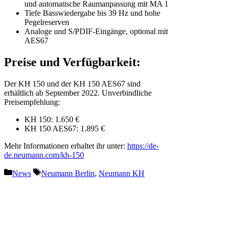
und automatische Raumanpassung mit MA 1
Tiefe Basswiedergabe bis 39 Hz und hohe
Pegelreserven
Analoge und S/PDIF-Eingänge, optional mit
AES67
Preise und Verfügbarkeit:
Der KH 150 und der KH 150 AES67 sind
erhältlich ab September 2022. Unverbindliche
Preisempfehlung:
KH 150: 1.650 €
​KH 150 AES67: 1.895 €
Mehr Informationen erhaltet ihr unter:
https://de-
de.neumann.com/kh-150
Kategorien
Schlagwörter
News
Neumann Berlin
,
Neumann KH
Vorheriger Beitrag
50 Jahre Olympia-Gala in