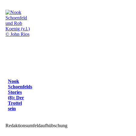
Nook
Schoenfelds
Stories
(8): Der
Trottel
sein
Redaktionsumfeldaufhübschung