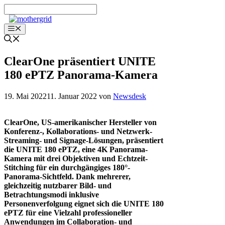
Zum
Inhalt
springen
Menü
ClearOne präsentiert UNITE
180 ePTZ Panorama-Kamera
19. Mai 2022
11. Januar 2022
von
Newsdesk
ClearOne, US-amerikanischer Hersteller von
Konferenz-, Kollaborations- und Netzwerk-
Streaming- und Signage-Lösungen, präsentiert
die UNITE 180 ePTZ, eine 4K Panorama-
Kamera mit drei Objektiven und Echtzeit-
Stitching für ein durchgängiges 180°-
Panorama-Sichtfeld. Dank mehrerer,
gleichzeitig nutzbarer Bild- und
Betrachtungsmodi inklusive
Personenverfolgung eignet sich die UNITE 180
ePTZ für eine Vielzahl professioneller
Anwendungen im Collaboration- und