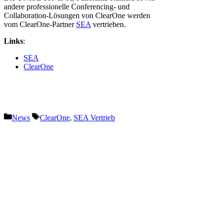
andere professionelle Conferencing- und
Collaboration-Lösungen von ClearOne werden
vom ClearOne-Partner
SEA
vertrieben.
Links
:
SEA
ClearOne
Kategorien
Schlagwörter
News
ClearOne
,
SEA Vertrieb
Vorheriger Beitrag
Aventem erweitert Bestand mit
ROXX E.SHOW-Serie und SGM
G-7 BeaSt