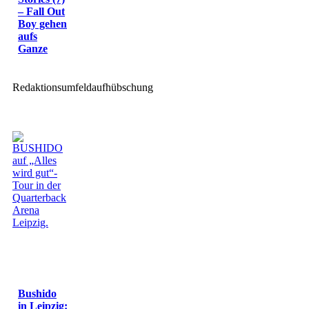
– Fall Out
Boy gehen
aufs
Ganze
Redaktionsumfeldaufhübschung
Bushido
in Leipzig: