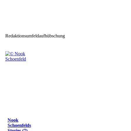
Nächster Beitrag
ARRI erweitert Orbiter-
Zubehör
Redaktionsumfeldaufhübschung
Nook
Schoenfelds
Stories (7)