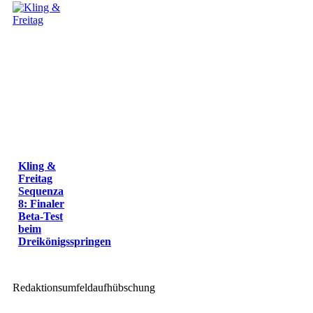
Kling &
Freitag
Sequenza
8: Finaler
Beta-Test
beim
Dreikönigsspringen
Redaktionsumfeldaufhübschung