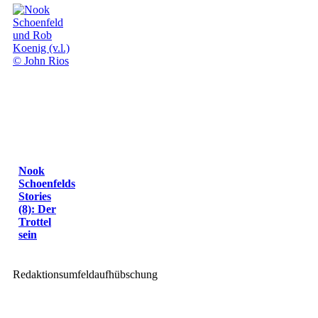
Nook
Schoenfelds
Stories
(8): Der
Trottel
sein
Redaktionsumfeldaufhübschung