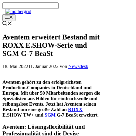
Zum
Inhalt
springen
Menü
Aventem erweitert Bestand mit
ROXX E.SHOW-Serie und
SGM G-7 BeaSt
18. Mai 2022
11. Januar 2022
von
Newsdesk
Aventem gehört zu den erfolgreichsten
Production-Companies in Deutschland und
Europa. Mit über 50 Mitarbeitenden sorgen die
Spezialisten aus Hilden für eindrucksvolle und
reibungslose Events. Jetzt hat Aventem seinen
Bestand um eine große Zahl an
ROXX
E.SHOW TW+ und
SGM
G-7 BeaSt erweitert.
Aventem: Lösungsflexibilität und
Professionalität sind die Devise