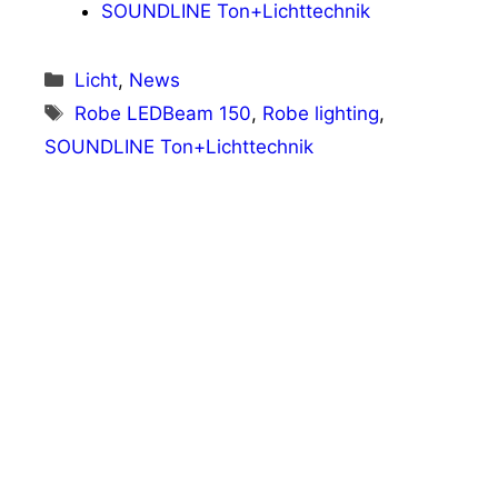
SOUNDLINE Ton+Lichttechnik
Kategorien
Licht
,
News
Schlagwörter
Robe LEDBeam 150
,
Robe lighting
,
SOUNDLINE Ton+Lichttechnik
Vorheriger Beitrag
AED group zeigt Portfolio-Neuheiten auf
der Prolight + Sound
Nächster Beitrag
Cypress Hill live on tour 2018 (1/2) – Das
Lichtdesign von Stefan Gunkel