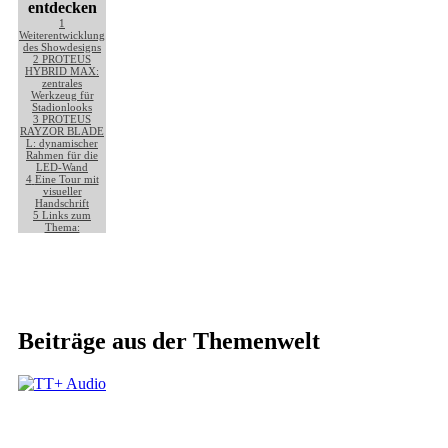
entdecken
1
Weiterentwicklung
des Showdesigns
2
PROTEUS
HYBRID MAX:
zentrales
Werkzeug für
Stadionlooks
3
PROTEUS
RAYZOR BLADE
L: dynamischer
Rahmen für die
LED-Wand
4
Eine Tour mit
visueller
Handschrift
5
Links zum
Thema:
Beiträge aus der Themenwelt