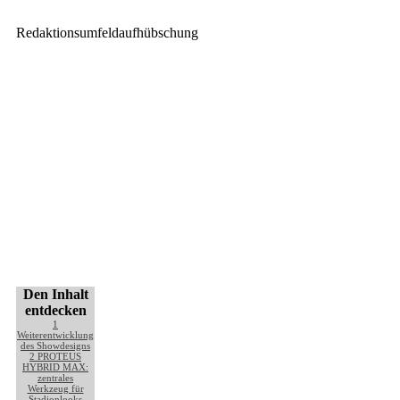
Redaktionsumfeldaufhübschung
Den Inhalt
entdecken
1
Weiterentwicklung
des Showdesigns
2
PROTEUS
HYBRID MAX:
zentrales
Werkzeug für
Stadionlooks