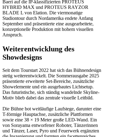
Baeri auf die IP-klassifizierten PROTEUS
HYBRID MAX und PROTEUS RAYZOR
BLADE L von Elation. Die viermonatige
Stadiontour durch Nordamerika endete Anfang
September und präsentierte eine ausgearbeitete,
konzeptionelle Produktion mit hohem visuellen
Anspruch.
Weiterentwicklung des
Showdesigns
Seit dem Tourstart 2022 hat sich das Bühnendesign
stetig weiterentwickelt. Die Sommerausgabe 2025
präsentierte erweiterte Set-Bereiche, zusätzliche
Showelemente und ein ausgebautes Lichtsetup.
Das futuristische, sich ständig wandelnde Skyline-
Motiv blieb dabei das zentrale visuelle Leitbild.
Die Bühne bot weitläufige Laufstege, darunter eine
T-förmige Hauptachse, zusätzliche Plattformen
sowie eine 38 × 19 Meter große LED-Wand. Ein
von Sorayama entworfener Roboter, Tänzerinnen
und Tänzer, Laser, Pyro und Feuerwerk ergänzten
die Inszenierung und formten ein facettenreiches