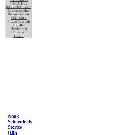
3
PROTEUS
RAYZOR BLADE
L: dynamischer
Rahmen für die
LED-Wand
4
Eine Tour mit
visueller
Handschrift
5
Links zum
Thema:
Nook
Schoenfelds
Stories
(10):