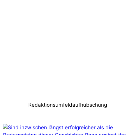
Vorheriger Beitrag
ACE Medias Tools vertreibt Lawo-
Radiolösungen in Frankreich
Nächster Beitrag
WORK PRO stellt LightShark LS-Nodes
vor
Redaktionsumfeldaufhübschung