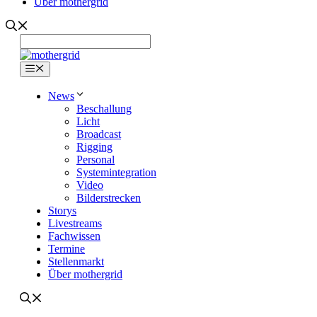
Über mothergrid
Menü
News
Beschallung
Licht
Broadcast
Rigging
Personal
Systemintegration
Video
Bilderstrecken
Storys
Livestreams
Fachwissen
Termine
Stellenmarkt
Über mothergrid