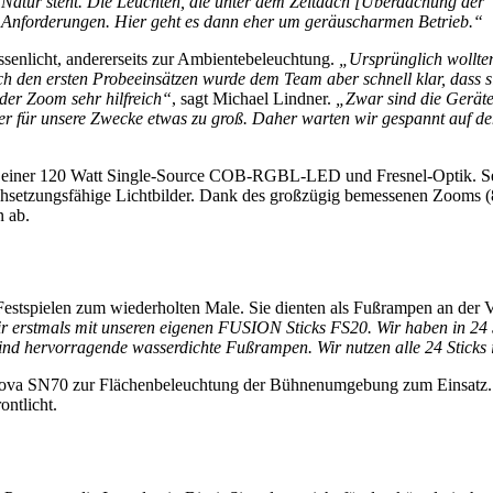
er Natur steht. Die Leuchten, die unter dem Zeltdach [Überdachung der
Anforderungen. Hier geht es dann eher um geräuscharmen Betrieb.“
senlicht, andererseits zur Ambientebeleuchtung.
„Ursprünglich wollten
h den ersten Probeeinsätzen wurde dem Team aber schnell klar, dass s
der Zoom sehr hilfreich“
, sagt Michael Lindner.
„Zwar sind die Geräte 
er für unsere Zwecke etwas zu groß. Daher warten wir gespannt auf d
einer 120 Watt Single-Source COB-RGBL-LED und Fresnel-Optik. S
durchsetzungsfähige Lichtbilder. Dank des großzügig bemessenen Zooms (
n ab.
estspielen zum wiederholten Male. Sie dienten als Fußrampen an der 
ir erstmals mit unseren eigenen FUSION Sticks FS20. Wir haben in 24 S
ind hervorragende wasserdichte Fußrampen. Wir nutzen alle 24 Sticks
a SN70 zur Flächenbeleuchtung der Bühnenumgebung zum Einsatz. I
ontlicht.