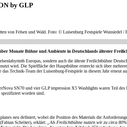
SION by GLP
tten von Felsen und Wald. Foto: © Luisenburg Festspiele Wunsiedel / 
 Monate Bühne und Ambiente in Deutschlands ältester Freilic
elsenlabyrinth Europas, sondern auch die älteste Freilichtbühne Deutsc
utzt wird. Die Spielfläche der Hauptbühne erstreckt sich über mehrer
te das Technik-Team der Luisenburg-Festspiele in diesem Jahr erneut au
va SN70 und vier GLP impression X5 Washlights waren Teil des Li
 spezifiziert worden sind.
lanes neu definiert, wobei die Position des Materials die Anforderunge
(Fabian Schröter), erklärt:
„Als Freilichtbühne nutzen wir zu circa 80% 