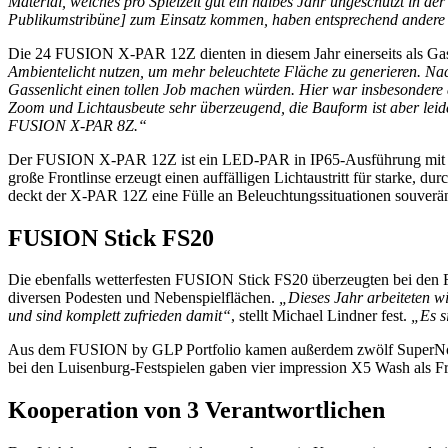
Material, welches pro Spielzeit gut ein halbes Jahr ungeschützt in d
Publikumstribüne] zum Einsatz kommen, haben entsprechend andere 
Die 24 FUSION X-PAR 12Z dienten in diesem Jahr einerseits als Gas
Ambientelicht nutzen, um mehr beleuchtete Fläche zu generieren. Nac
Gassenlicht einen tollen Job machen würden. Hier war insbesondere 
Zoom und Lichtausbeute sehr überzeugend, die Bauform ist aber leid
FUSION X-PAR 8Z.“
Der FUSION X-PAR 12Z ist ein LED-PAR in IP65-Ausführung mit 
große Frontlinse erzeugt einen auffälligen Lichtaustritt für starke, 
deckt der X-PAR 12Z eine Fülle an Beleuchtungssituationen souverä
FUSION Stick FS20
Die ebenfalls wetterfesten FUSION Stick FS20 überzeugten bei den F
diversen Podesten und Nebenspielflächen.
„Dieses Jahr arbeiteten w
und sind komplett zufrieden damit“
, stellt Michael Lindner fest.
„Es s
Aus dem FUSION by GLP Portfolio kamen außerdem zwölf SuperNov
bei den Luisenburg-Festspielen gaben vier impression X5 Wash als Fr
Kooperation von 3 Verantwortlichen