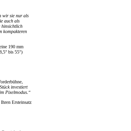
 wir sie nur als
ie auch als
hinsichtlich
en kompakteren
eine 190 mm
8,5° bis 55°)
Vorderbühne,
tück investiert
 im Pixelmodus.“
hren Ersteinsatz