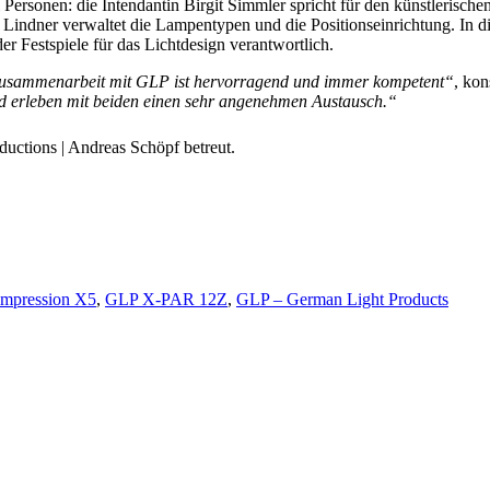
 Personen: die Intendantin Birgit Simmler spricht für den künstlerische
 Lindner verwaltet die Lampentypen und die Positionseinrichtung. In d
 Festspiele für das Lichtdesign verantwortlich.
usammenarbeit mit GLP ist hervorragend und immer kompetent“
, kon
nd erleben mit beiden einen sehr angenehmen Austausch.“
ductions | Andreas Schöpf betreut.
mpression X5
,
GLP X-PAR 12Z
,
GLP – German Light Products
Kaiser Showtechnik entscheide
LITECRAFT Wash