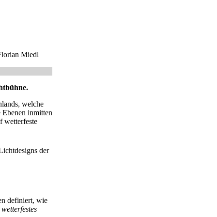
Florian Miedl
htbühne.
hlands, welche
e Ebenen inmitten
f wetterfeste
chtdesigns der
n definiert, wie
wetterfestes