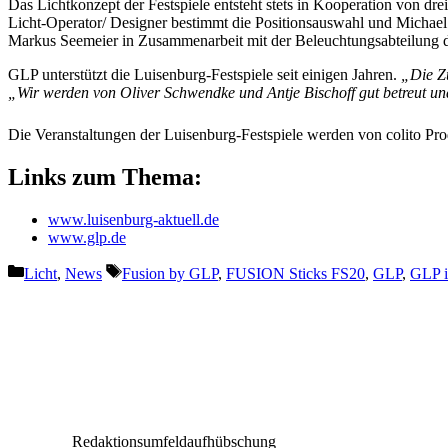
Das Lichtkonzept der Festspiele entsteht stets in Kooperation von drei
Licht-Operator/ Designer bestimmt die Positionsauswahl und Michael
Markus Seemeier in Zusammenarbeit mit der Beleuchtungsabteilung der
GLP unterstützt die Luisenburg-Festspiele seit einigen Jahren.
„Die Z
„Wir werden von Oliver Schwendke und Antje Bischoff gut betreut u
Die Veranstaltungen der Luisenburg-Festspiele werden von colito Pro
Links zum Thema:
www.luisenburg-aktuell.de
www.glp.de
Kategorien
Schlagwörter
Licht
,
News
Fusion by GLP
,
FUSION Sticks FS20
,
GLP
,
GLP i
Vorheriger Beitrag
John Mayer Solo Acoustic Tour 2023 mit Meyer
Sound
Redaktionsumfeldaufhübschung