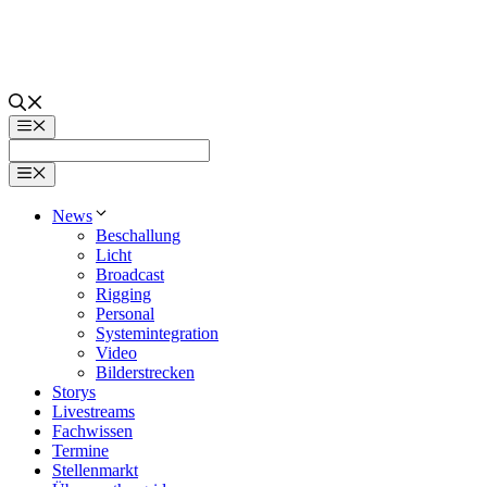
Zum
Inhalt
springen
Menü
Menü
News
Beschallung
Licht
Broadcast
Rigging
Personal
Systemintegration
Video
Bilderstrecken
Storys
Livestreams
Fachwissen
Termine
Stellenmarkt