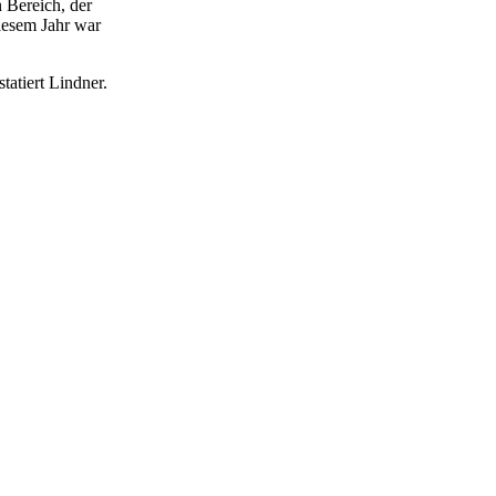
n Bereich, der
iesem Jahr war
statiert Lindner.
Nächster Beitrag
t sich für
X.432 sw