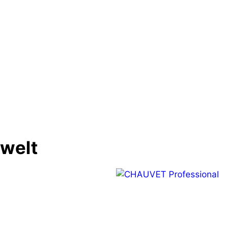
Nächster 
Shure unterstützt den Deuts
Musikautor*innenp
nwelt