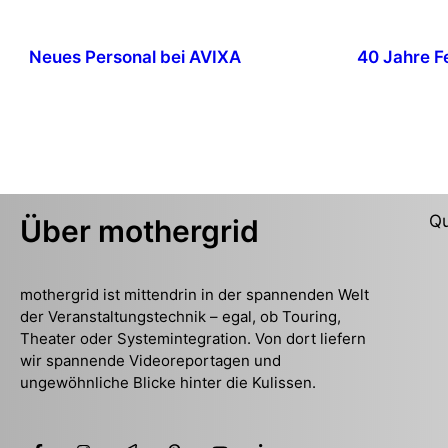
Neues Personal bei AVIXA
40 Jahre Fe
Qu
Über mothergrid
mothergrid ist mittendrin in der spannenden Welt
der Veranstaltungstechnik – egal, ob Touring,
Theater oder Systemintegration. Von dort liefern
wir spannende Videoreportagen und
ungewöhnliche Blicke hinter die Kulissen.