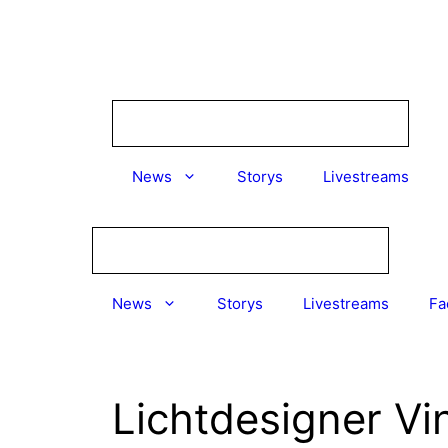
Zum
Inhalt
springen
News
Storys
Livestreams
News
Storys
Livestreams
Fa
Lichtdesigner Vi