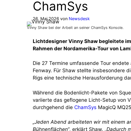
ChamSys
26. Mai 2026
von
Newsdesk
Vinny Shaw bei der Arbeit an seiner ChamSys Konsole.
Lichtdesigner Vinny Shaw begleitete im
Rahmen der Nordamerika-Tour von Lamb
Die 27 Termine umfassende Tour endete am
Fenway. Für Shaw stellte insbesondere d
Rigs eine technische Herausforderung dar
Während die Bodenlicht-Pakete von Squee
variierte das geflogene Licht-Setup von 
durchgehend die
ChamSys
MagicQ MQ250
„Jeden Abend arbeiteten wir mit einem an
Bühnenflächen“
, erklärt Shaw.
„Dadurch m