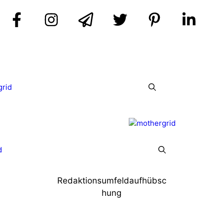
grid
d
Redaktionsumfeldaufhübsc
hung