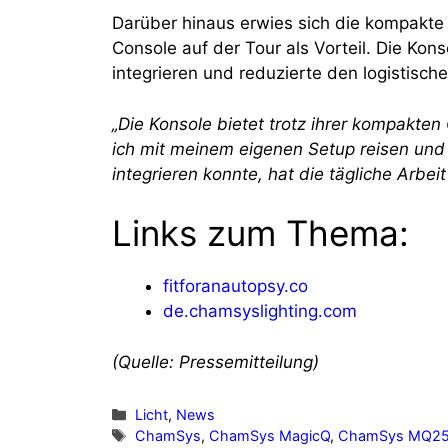
Darüber hinaus erwies sich die kompa
Console auf der Tour als Vorteil. Die Kons
integrieren und reduzierte den logistisc
„Die Konsole bietet trotz ihrer kompakte
ich mit meinem eigenen Setup reisen un
integrieren konnte, hat die tägliche Arbeit 
Links zum Thema:
fitforanautopsy.co
de.chamsyslighting.com
(Quelle: Pressemitteilung)
Kategorien
Licht
,
News
Schlagwörter
ChamSys
,
ChamSys MagicQ
,
ChamSys MQ2