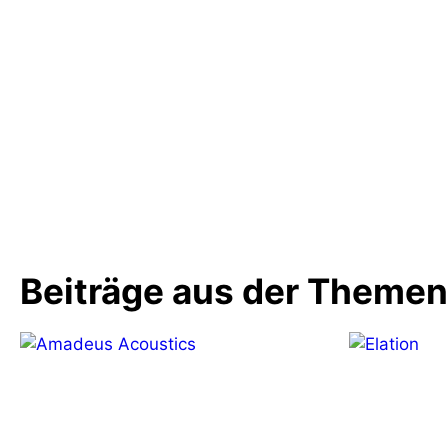
Vorheriger Beitrag
NAMM: John Mlynczak zu den
Auswirkungen globaler Zölle auf die
Musikprodukteindustrie
Beiträge aus der Theme