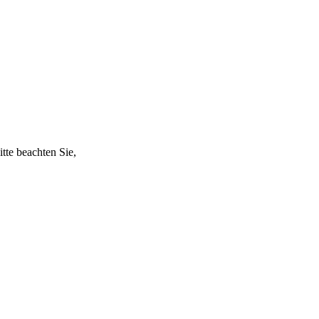
itte beachten Sie,
Nächster Beitrag
ms SolaPix