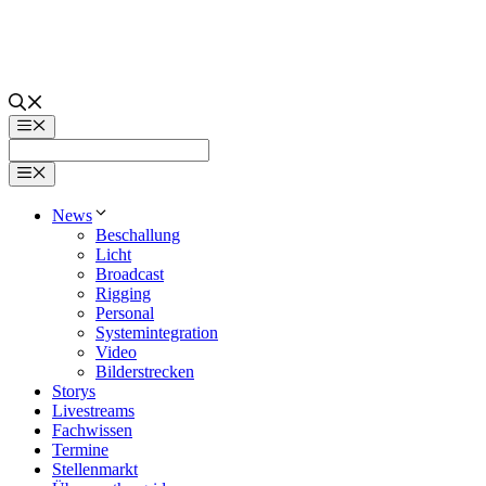
Zum
Inhalt
springen
Menü
Menü
News
Beschallung
Licht
Broadcast
Rigging
Personal
Systemintegration
Video
Bilderstrecken
Storys
Livestreams
Fachwissen
Termine
Stellenmarkt