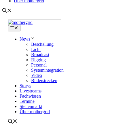
Über mothergrid
Menü
News
Beschallung
Licht
Broadcast
Rigging
Personal
Systemintegration
Video
Bilderstrecken
Storys
Livestreams
Fachwissen
Termine
Stellenmarkt
Über mothergrid