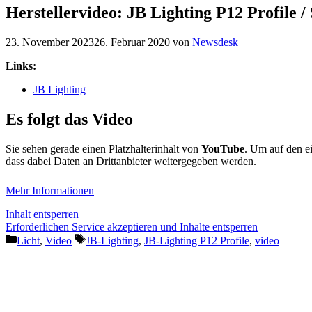
Herstellervideo: JB Lighting P12 Profile /
23. November 2023
26. Februar 2020
von
Newsdesk
Links:
JB Lighting
Es folgt das Video
Sie sehen gerade einen Platzhalterinhalt von
YouTube
. Um auf den ei
dass dabei Daten an Drittanbieter weitergegeben werden.
Mehr Informationen
Inhalt entsperren
Erforderlichen Service akzeptieren und Inhalte entsperren
Kategorien
Schlagwörter
Licht
,
Video
JB-Lighting
,
JB-Lighting P12 Profile
,
video
Vorheriger Beitrag
Herstellervideo: Elation Professional SMARTY