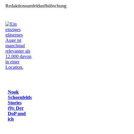
Redaktionsumfeldaufhübschung
Nook
Schoenfelds
Stories
(9): Der
DoP und
ich