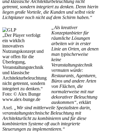
und klassische Architekturbeleuchtung nicht
getrennt, sondern integriert zu denken. Denn hierin
liegen große Vorteile, die Kunden und selbst viele
Lichtplaner noch nicht auf dem Schirm haben.“
„Als kreativer
Konzeptanbieter für
„Der Player verfolgt
räumliche Lösungen
ein wirklich
arbeiten wir in erster
innovatives
Linie an Orten, an denen
Nutzungskonzept und
man typischerweise
war offen für die
keine
Überlegung,
Veranstaltungstechnik
Veranstaltungstechnik
vermuten würde:
und klassische
Restaurants, Agenturen,
Architekturbeleuchtung
Büros und andere Arten
nicht getrennt, sondern
von Flächen, die
integriert zu denken.“
normalerweise mit nur
Foto: © Alex Bunge
dekorativer Beleuchtung
www.alex-bunge.de
auskommen“
, erklärt
Axel.
„Wir sind mittlerweile Spezialisten darin,
veranstaltungstechnische Beleuchtung mit
Architekturlicht zu kombinieren und für diese
kombinierten Systeme oft auch integrierte
Steuerungen zu implementieren.“