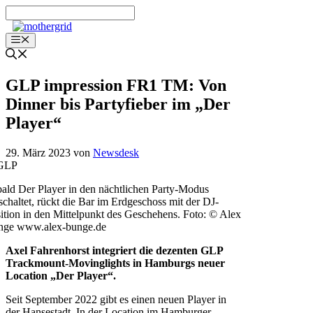
Zum
Inhalt
springen
Menü
GLP impression FR1 TM: Von
Dinner bis Partyfieber im „Der
Player“
29. März 2023
von
Newsdesk
ald Der Player in den nächtlichen Party-Modus
chaltet, rückt die Bar im Erdgeschoss mit der DJ-
ition in den Mittelpunkt des Geschehens. Foto: © Alex
nge www.alex-bunge.de
Axel Fahrenhorst integriert die dezenten GLP
Trackmount-Movinglights in Hamburgs neuer
Location „Der Player“.
Seit September 2022 gibt es einen neuen Player in
der Hansestadt. In der Location im Hamburger