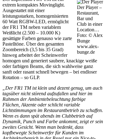
extrem kompaktes Movinglight.
Der Player –
Ausgestattet mit einer
Restaurant,
leistungsstarken, homogenisierten
Bar und
60 Watt RGBW-LED, ermöglicht
Club in einer
der FR1 TM neben variablem
Location…
Weißlicht (2.500 – 10.000 K)
Foto: © Alex
gesättigte Farben genauso wie zarte
Bunge
Pastelltöne. Über den gesamten
www.alex-
Zoombereich (3,5 bis 35 Grad)
bunge.de
hinweg arbeitet der Scheinwerfer
homogen und generiert saubere, knackige weiße
oder farbigen Beams, die sich wahlweise ganz
sanft oder rasant schnell bewegen – bei endloser
Rotation – so GLP.
„Der FR1 TM ist klein und dezent genug, um auch
tagsüber nicht störend aufzufallen und hier im
Rahmen der Ambientebeleuchtung farbige
Flächen, Akzente oder schlicht variable
Lichtstimmungen im Restaurantbetrieb zu schaffen.
Wenn es dann spät abends im Clubbetrieb auf
Dynamik, Punch und Farbe ankommt, zeigt er sein
zweites Gesicht. Wenn man bedenkt, dass
kopfbewegte Scheinwerfer für Kunden im
Architekturbereich in der Regel nur ein Nice-to-