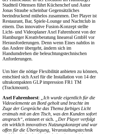
Stadtteil Ottensen führt Küchenchef und Autor
Jonas Straube scheinbar Gegensätzliches
beeindruckend mühelos zusammen. Der Player ist
Restaurant, Bar, Spiele-Lounge und Nachtclub in
einem. Das innovative Fusion-Konzept stellte
Licht- und Videoplaner Axel Fahrenhorst von der
Hamburger Kreativberatung lineareal GmbH vor
Herausforderungen. Denn wenn Eines nahtlos in
das Andere übergeht, ändern sich im
Handumdrehen die beleuchtungstechnischen
Anforderungen.
Um hier die nötige Flexibilität anbieten zu können,
entschied sich Axel für die Installation von 14 der
ultrakompakten GLP impression FR1 TM
(Trackmount).
Axel Fahrenhorst
:
„Ich wurde eigentlich für die
Videoelemente an Bord geholt und brachte im
Zuge der Gespräche das Thema farbiges Licht
erstmals mit an den Tisch, was den Kunden sofort
ansprach“
, erinnert er sich.
„Der Player verfolgt
ein wirklich innovatives Nutzungskonzept und war
offen für die Überlegung, Veranstaltungstechnik