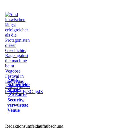
Nook
Schoenfelds
Stories
(2): Saure
Security,
verwüstete
Venue
Redaktionsumfeldaufhübschung