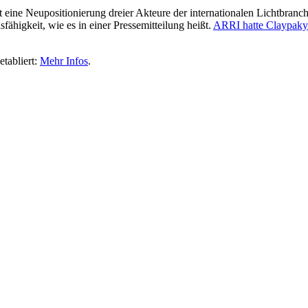
t eine Neupositionierung dreier Akteure der internationalen Lichtbranc
fähigkeit, wie es in einer Pressemitteilung heißt.
ARRI hatte Claypaky
etabliert:
Mehr Infos
.
Crewsongs – zwei Beispiele von hoffent