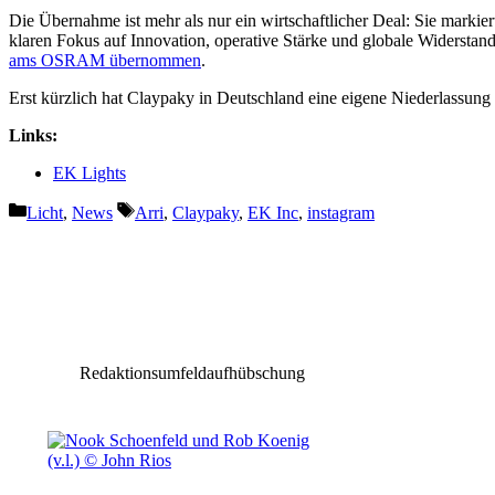
Die Übernahme ist mehr als nur ein wirtschaftlicher Deal: Sie markier
klaren Fokus auf Innovation, operative Stärke und globale Widerstands
ams OSRAM übernommen
.
Erst kürzlich hat Claypaky in Deutschland eine eigene Niederlassung 
Links:
EK Lights
Kategorien
Schlagwörter
Licht
,
News
Arri
,
Claypaky
,
EK Inc
,
instagram
Vorheriger Beitrag
Wenn eine fremde Drohne die Show stört
Redaktionsumfeldaufhübschung