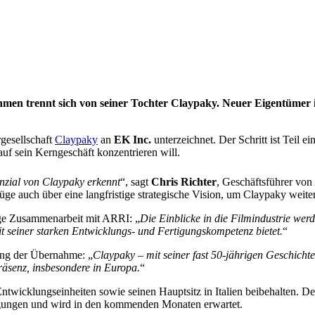
en trennt sich von seiner Tochter Claypaky. Neuer Eigentümer i
gesellschaft
Claypaky
an
EK Inc.
unterzeichnet. Der Schritt ist Teil ei
auf sein Kerngeschäft konzentrieren will.
enzial von Claypaky erkennt
“, sagt
Chris Richter
, Geschäftsführer vo
rfüge auch über eine langfristige strategische Vision, um Claypaky weit
ige Zusammenarbeit mit ARRI: „
Die Einblicke in die Filmindustrie wer
mit seiner starken Entwicklungs- und Fertigungskompetenz bietet.
“
ung der Übernahme: „
Claypaky – mit seiner fast 50-jährigen Geschicht
Präsenz, insbesondere in Europa.
“
twicklungseinheiten sowie seinen Hauptsitz in Italien beibehalten. De
igungen und wird in den kommenden Monaten erwartet.