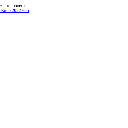
he – mit einem
 Ende 2022 von
Nächster Beitrag
lich vielen