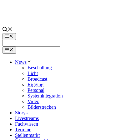
Zum
Inhalt
springen
Menü
Menü
News
Beschallung
Licht
Broadcast
Rigging
Personal
Systemintegration
Video
Bilderstrecken
Storys
Livestreams
Fachwissen
Termine
Stellenmarkt