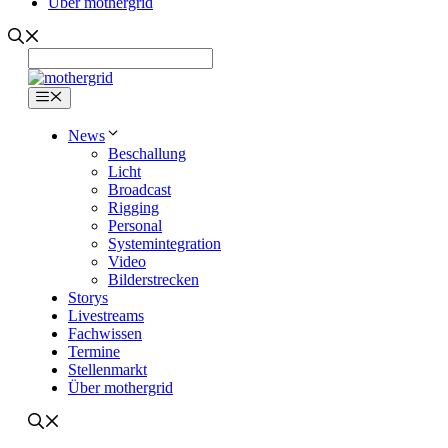
Über mothergrid
Menü
News
Beschallung
Licht
Broadcast
Rigging
Personal
Systemintegration
Video
Bilderstrecken
Storys
Livestreams
Fachwissen
Termine
Stellenmarkt
Über mothergrid