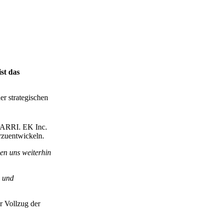
st das
ner strategischen
n ARRI. EK Inc.
erzuentwickeln.
den uns weiterhin
e und
r Vollzug der