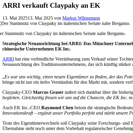
ARRI verkauft Claypaky an EK
13. Mai 2025
13. Mai 2025
von
Markus Wilmsmann
er Stammsitz von Claypaky im italienischen Seriate nahe Bergamo.
Strategische Neuausrichtung bei ARRI: Das Münchner Unternehm
chinesische Unternehmen EK Inc.
ARRI
hat eine verbindliche Vereinbarung zum Verkauf seiner Tochter
Neuausrichtung des Traditionsunternehmens, das sich künftig stärker 
„
Es war uns wichtig, einen neuen Eigentümer zu finden, der das Pot
bringe nicht nur ein tiefes Verständnis für den Markt mit, sondern ve
Claypaky-CEO
Marcus Graser
äußert sich dankbar über die bisher
begleiten. Gleichzeitig freuen wir uns auf die Chancen, die EK Inc. 
Auch EK Inc.-CEO
Raymond Chen
betont die strategische Bedeut
Innovationskraft – ergänzt unser Portfolio perfekt und stärkt unsere 
Trotz des Eigentümerwechsels soll Claypaky seine Forschungs- und En
Übernahme steht noch unter dem Vorbehalt regulatorischer Genehm