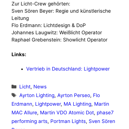
Zur Licht-Crew gehörten:
Sven Sören Beyer: Regie und künstlerische
Leitung
Flo Erdmann: Lichtdesign & DoP
Johannes Laugwitz: Weißlicht Operator
Raphael Grebenstein: Showlicht Operator
Links:
Vertrieb in Deutschland: Lightpower
Kategorien
Licht
,
News
Schlagwörter
Ayrton Lighting
,
Ayrton Perseo
,
Flo
Erdmann
,
Lightpower
,
MA Lighting
,
Martin
MAC Allure
,
Martin VDO Atomic Dot
,
phase7
performing arts
,
Portman Lights
,
Sven Sören