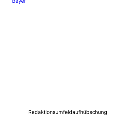
Beyer
Vorheriger Beitrag
mothertalk: Personallogistik in der
Veranstaltungsbranche
Nächster Beitrag
Brother, Brother & Sons stellt Compact
Beamlight 1 vor
Redaktionsumfeldaufhübschung