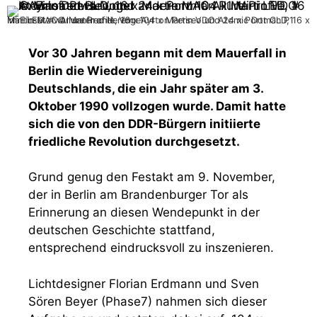
Im Einsatz war unter anderem: 104 x Martin VDO Atomic Dot CLD, 16 x Martin MAC Allure Profile, 16 x Ayrton Perseo und 24 x Portman P1 Mini LED. # © Manfred H. Vogel
Vor 30 Jahren begann mit dem Mauerfall in
Berlin die Wiedervereinigung
Deutschlands, die ein Jahr später am 3.
Oktober 1990 vollzogen wurde. Damit hatte
sich die von den DDR-Bürgern initiierte
friedliche Revolution durchgesetzt.
Grund genug den Festakt am 9. November,
der in Berlin am Brandenburger Tor als
Erinnerung an diesen Wendepunkt in der
deutschen Geschichte stattfand,
entsprechend eindrucksvoll zu inszenieren.
Lichtdesigner Florian Erdmann und Sven
Sören Beyer (Phase7) nahmen sich dieser