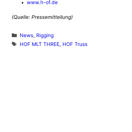
www.h-of.de
(Quelle: Pressemitteilung)
Kategorien
News
,
Rigging
Schlagwörter
HOF MLT THREE
,
HOF Truss
Vorheriger Beitrag
HK Audio erweitert CONCERT SOUND
Schulungskonzept
Nächster Beitrag
AV Stumpfl auf der InfoComm 2026