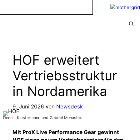
Zum
Inhalt
springen
Menü
HOF erweitert
Vertriebsstruktur
in Nordamerika
9. Juni 2026
von
Newsdesk
Dennis Klostermann und Gabriel Menashe.
Mit ProX Live Performance Gear gewinnt
HOF einen neuen Vertriebspartner für den