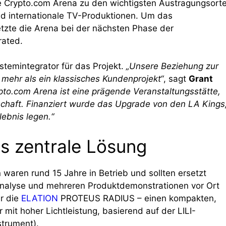
die Crypto.com Arena zu den wichtigsten Austragungsort
nd internationale TV-Produktionen. Um das
tzte die Arena bei der nächsten Phase der
rated.
stemintegrator für das Projekt.
„Unsere Beziehung zur
t mehr als ein klassisches Kundenprojekt“
, sagt
Grant
pto.com Arena ist eine prägende Veranstaltungsstätte,
rschaft. Finanziert wurde das Upgrade von den LA Kings
lebnis legen.“
 zentrale Lösung
waren rund 15 Jahre in Betrieb und sollten ersetzt
nalyse und mehreren Produktdemonstrationen vor Ort
ür die
ELATION
PROTEUS RADIUS – einen kompakten,
mit hoher Lichtleistung, basierend auf der LILI-
strument).