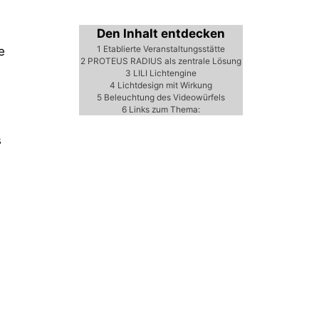
Den Inhalt entdecken
1
Etablierte Veranstaltungsstätte
e
2
PROTEUS RADIUS als zentrale Lösung
3
LILI Lichtengine
4
Lichtdesign mit Wirkung
5
Beleuchtung des Videowürfels
6
Links zum Thema:
s