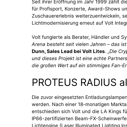
Seit ihrer Eröffnung im Jahr 1999 zählt 
für Profisport, Konzerte, Award-Shows u
Zuschauererlebnis weiterzuentwickeln, se
Lichtmodernisierung erneut auf Volt Integ
Volt fungierte als Berater, Händler und Sy
Arena besteht seit vielen Jahren – das is
Dunn, Sales Lead bei Volt Lites
.
„Die Cry
und dieses Projekt ist eine echte Partne
die großen Wert auf ein stimmiges Fan-Er
PROTEUS RADIUS als
Die zuvor eingesetzten Entladungslampen 
werden. Nach einer 18-monatigen Markta
entschieden sich Volt und die LA Kings f
IP66-zertifizierten Beam-FX-Scheinwerfer 
Lichtengine (Laser Illuminated Lighting In