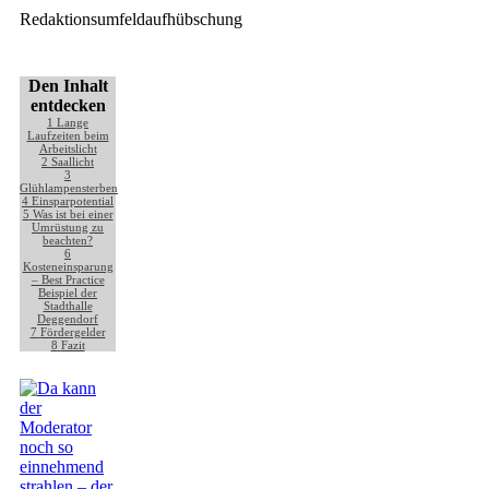
Redaktionsumfeldaufhübschung
Den Inhalt
entdecken
1
Lange
Laufzeiten beim
Arbeitslicht
2
Saallicht
3
Glühlampensterben
4
Einsparpotential
5
Was ist bei einer
Umrüstung zu
beachten?
6
Kosteneinsparung
– Best Practice
Beispiel der
Stadthalle
Deggendorf
7
Fördergelder
8
Fazit