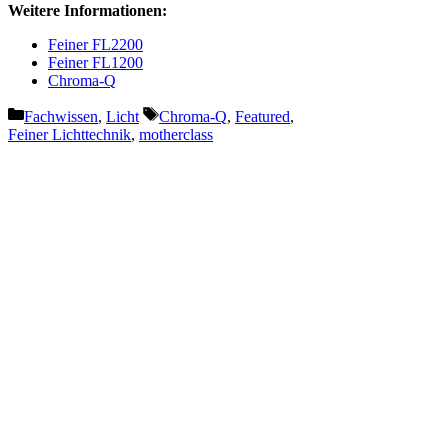
Weitere Informationen:
Feiner FL2200
Feiner FL1200
Chroma-Q
Kategorien
Schlagwörter
Fachwissen
,
Licht
Chroma-Q
,
Featured
,
Feiner Lichttechnik
,
motherclass
Vorheriger Beitrag
Logando vertritt Leipzig als
Wachstumschampion im Focus
Business Ranking
Nächster Beitrag
Signify kündigt Übernahme von
Cooper Lighting Solutions an