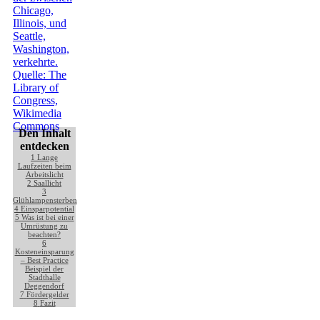
Den Inhalt
entdecken
1
Lange
Laufzeiten beim
Arbeitslicht
2
Saallicht
3
Glühlampensterben
4
Einsparpotential
5
Was ist bei einer
Umrüstung zu
beachten?
6
Kosteneinsparung
– Best Practice
Beispiel der
Stadthalle
Deggendorf
7
Fördergelder
8
Fazit