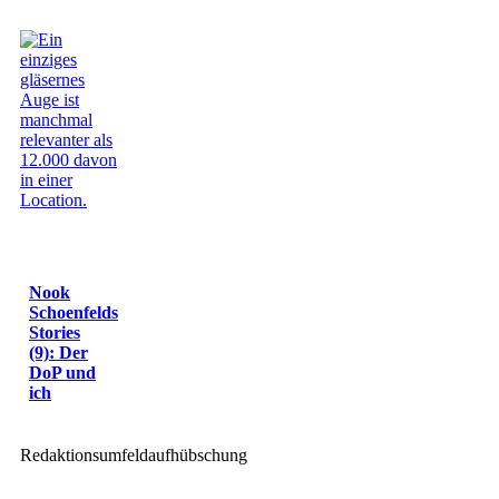
Nook
Schoenfelds
Stories
(9): Der
DoP und
ich
Redaktionsumfeldaufhübschung