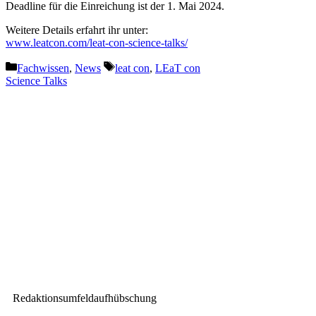
Deadline für die Einreichung ist der 1. Mai 2024.
Weitere Details erfahrt ihr unter:
www.leatcon.com/leat-con-science-talks/
Kategorien
Schlagwörter
Fachwissen
,
News
leat con
,
LEaT con
Science Talks
Vorheriger Beitrag
NicLen und publitec
strukturieren sich um
Nächster Beitrag
d&b audiotechnik auf der ISE
2024
Redaktionsumfeldaufhübschung