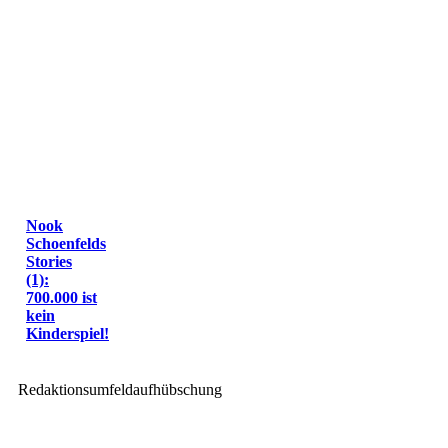
Nook
Schoenfelds
Stories
(1):
700.000 ist
kein
Kinderspiel!
Redaktionsumfeldaufhübschung