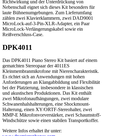
Richtwirkung und der Unterdrückung von
Nebenschall eignet sich dieses Kit besonders für
laute Bühnenumgebungen. Zum Lieferumfang
zählen zwei Klavierklammern, zwei DAD9001
MicroLock-auf-3-Pin-XLR-Adapter, ein Paar
MicroLock-Verlängerungskabel sowie ein
Reißverschluss-Case.
DPK4011
Das DPK4011 Piano Stereo Kit basiert auf einem
gematchten Stereopaar der 4011ES
Kleinmembranmikrofone mit Nierencharakteristik.
Es richtet sich an Anwendungen mit hohen
Anforderungen an Klangabbildung und Flexibilität
bei der Platzierung, insbesondere in klassischen
und akustischen Produktionen. Das Kit enthält
zwei Mikrofonaufhängungen, zwei modulare
Schwanenhalshalterungen, eine Shockmount-
Halterung, einen XY/ORTF-Stereohalter, zwei
MMP-E Mikrofonvorverstärker, zwei Schaumstoff-
Windschütze sowie einen stabilen Transportkoffer.
Weitere Infos erhaltet ihr unter: