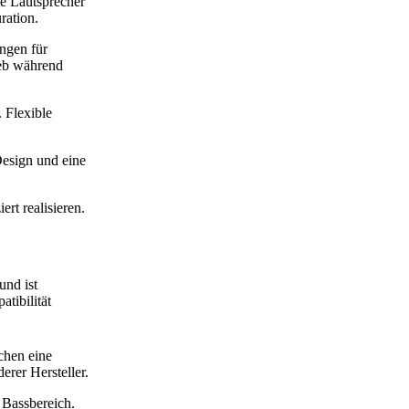
e Lautsprecher
ration.
ungen für
ieb während
 Flexible
Design und eine
rt realisieren.
und ist
tibilität
chen eine
rer Hersteller.
 Bassbereich.