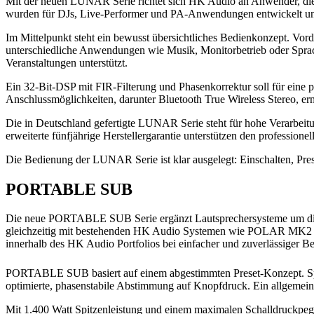
Mit der neuen LUNAR Serie richtet sich HK Audio an Anwender, die
wurden für DJs, Live-Performer und PA-Anwendungen entwickelt und
Im Mittelpunkt steht ein bewusst übersichtliches Bedienkonzept. Vorde
unterschiedliche Anwendungen wie Musik, Monitorbetrieb oder Sprac
Veranstaltungen unterstützt.
Ein 32-Bit-DSP mit FIR-Filterung und Phasenkorrektur soll für eine 
Anschlussmöglichkeiten, darunter Bluetooth True Wireless Stereo, er
Die in Deutschland gefertigte LUNAR Serie steht für hohe Verarbeit
erweiterte fünfjährige Herstellergarantie unterstützen den professionel
Die Bedienung der LUNAR Serie ist klar ausgelegt: Einschalten, Preset
PORTABLE SUB
Die neue PORTABLE SUB Serie ergänzt Lautsprechersysteme um die T
gleichzeitig mit bestehenden HK Audio Systemen wie POLAR MK2 un
innerhalb des HK Audio Portfolios bei einfacher und zuverlässiger B
PORTABLE SUB basiert auf einem abgestimmten Preset-Konzept. Spezi
optimierte, phasenstabile Abstimmung auf Knopfdruck. Ein allgemeine
Mit 1.400 Watt Spitzenleistung und einem maximalen Schalldruckpegel