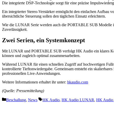
Die integrierte DSP-Technologie sorgt für eine präzise Impulswiederg
Ein integrierter Stereo-Verstärker ermöglicht den einfachen Aufbau 
übersichtliche Steuerung sollen den täglichen Einsatz erleichtern.
Wie die LUNAR Serie werden auch die PORTABLE SUB Modelle in Deut
Zuverlässigkeit.
Zwei Serien, ein Systemkonzept
Mit LUNAR und PORTABLE SUB verfolgt HK Audio ein klares Konzept
können und zugleich optimal zusammenarbeiten.
Während LUNAR für einen schnellen Zugriff auf hochwertigen Ful
kontrollierte Tieftonwiedergabe. Gemeinsam entsteht ein skalierbare
professionellen Live-Anwendungen.
Weitere Informationen erhaltet ihr unter:
hkaudio.com
(Quelle: Pressemitteilung)
Kategorien
Schlagwörter
Beschallung
,
News
HK Audio
,
HK Audio LUNAR
,
HK Audi
Vorheriger Beitrag