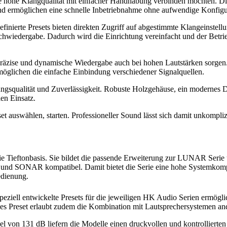
 hohe Klangqualität mit einfacher Handhabung verbinden möchten. Di
 ermöglichen eine schnelle Inbetriebnahme ohne aufwendige Konfigu
finierte Presets bieten direkten Zugriff auf abgestimmte Klangeinstell
hwiedergabe. Dadurch wird die Einrichtung vereinfacht und der Betr
präzise und dynamische Wiedergabe auch bei hohen Lautstärken sorgen.
möglichen die einfache Einbindung verschiedener Signalquellen.
ungsqualität und Zuverlässigkeit. Robuste Holzgehäuse, ein modernes 
len Einsatz.
 auswählen, starten. Professioneller Sound lässt sich damit unkomplizie
ieftonbasis. Sie bildet die passende Erweiterung zur LUNAR Serie 
d SONAR kompatibel. Damit bietet die Serie eine hohe Systemkompa
edienung.
ell entwickelte Presets für die jeweiligen HK Audio Serien ermögli
s Preset erlaubt zudem die Kombination mit Lautsprechersystemen ande
 von 131 dB liefern die Modelle einen druckvollen und kontrollierten