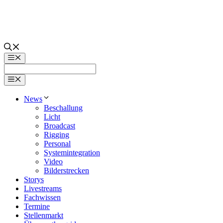
Zum
Inhalt
springen
Menü
Menü
News
Beschallung
Licht
Broadcast
Rigging
Personal
Systemintegration
Video
Bilderstrecken
Storys
Livestreams
Fachwissen
Termine
Stellenmarkt