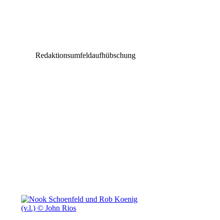
Neue immersive Erlebniswelt auf der Festung
Königstein eröffnet
Redaktionsumfeldaufhübschung