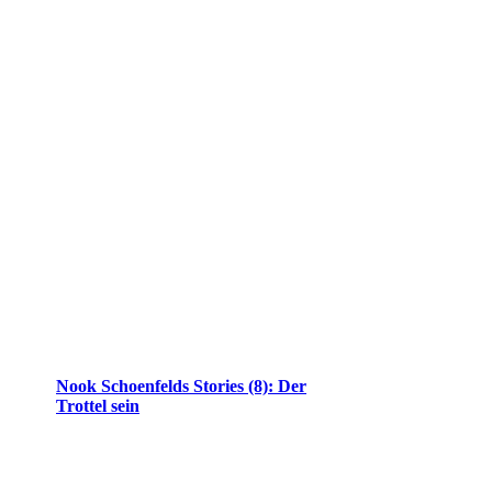
Nook Schoenfelds Stories (8): Der
Trottel sein