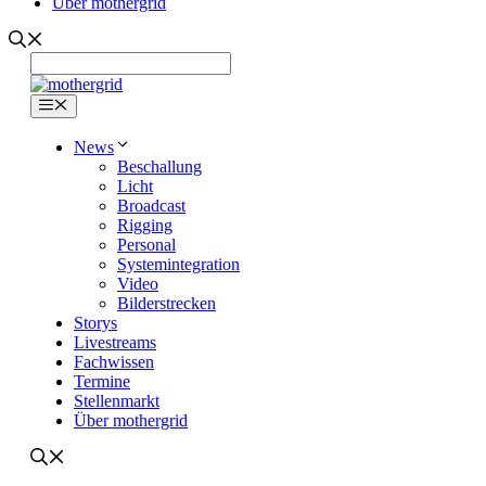
Über mothergrid
Menü
News
Beschallung
Licht
Broadcast
Rigging
Personal
Systemintegration
Video
Bilderstrecken
Storys
Livestreams
Fachwissen
Termine
Stellenmarkt
Über mothergrid