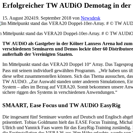
Erfolgreicher TW AUDiO Demotag in der
15. August 2024
19. September 2018
von
Newsdesk
m Mittelpunkt stand das VERA20 Doppel-10er-Array. # © TW AUDi
TW AUDiO als Gastgeber in der Kölner Lanxess Arena lud zum i
verschiedenen Seminaren und Demos lockte über 60 Distributore
außerhalb der Vereinigten Staaten.
Im Mittelpunkt stand das VERA20 Doppel 10“ Array. Das Tagesprogra
Pass mit seinem individuell gewählten Programm. „Wir haben uns übe
diese selbst zusammenstellen können. Sich das Thema aussuchen, das f
TW AUDiO. „Zur Auswahl standen unter anderem Simulationen, Ein
System – alles im Bezug auf VERA20. Somit bekommen unsere Anwen
sichere riggen des Systems in verschiedenen Anwendungen.“
SMAART, Ease Focus und TW AUDiO EasyRig
Die insgesamt fünf Seminare wurden auf Deutsch und Englisch ab
präsentiert. Tobias Goldmann hielt das EASE Focus Training, Micha
Ullrich und Yannick Faas waren für das EasyRig-Training zuständig. 
die Festinstallation des VERA36 aus 36m Höhe erlaubte, wurde von T