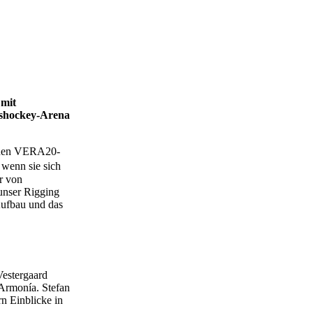
 mit
ishockey-Arena
einen VERA20-
 wenn sie sich
r von
unser Rigging
ufbau und das
estergaard
Armonía. Stefan
n Einblicke in