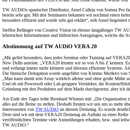
TW AUDiOs spanischer Distributor, Ansel Calleja von Soinua Pro fa
bereits sehr gut. Mit den Seminaren bekamen wir nochmal einen tief
besonders effizient und wurde sehr gut erklärt“, teilt Ansel begeistert m
Steffen Bellinger von Creative Vision ist ebenso langjähriger TW 
lehrreichen Informationen und hilfreichen Anregungen, welche die A
Abstimmung auf TW AUDiO VERA 20
„Mir gefiel besonders, dass jedes Seminar oder Training auf VER
New Delhi anreiste. „VERA20 lernten wir so von A bis Z kennen. Es 
und verlangt immer mehr kleinere und überaus effiziente Systeme. 
Die finnische Delegation wurde angeführt von Kimmo Merikivi von 
„Man kann damit sein Array wirklich alleine und ohne große Mühe a
Und ob mit Powersoft oder Lab.gruppen Verstärker, die Kosteneffekt
Gründung mit den Produkten auf dem Markt durchgesetzt, aber ich de
Am Ende des Tages teilte Bernhard Wüstner mit: „Die Organisation zu
alles auf die Beine zu stellen. Deshalb freuten wir uns um so mehr 
Interessenten von
TW AUDiO
an diesem Demotag. Es wurde deutlich
Dem sind wir mit dem VERA20 Demotag als Auftakt zu einer Reihe 
veröffentlichten Termine viele Anmeldungen erhalten, bzw. sind teilwe
TW AUDiO.“