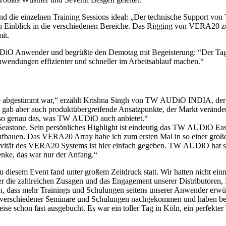
nd die einzelnen Training Sessions ideal: „Der technische Support v
en Einblick in die verschiedenen Bereiche. Das Rigging von VERA20 zu
it.
AUDiO Anwender und begrüßte den Demotag mit Begeisterung: “Der Tag 
nwendungen effizienter und schneller im Arbeitsablauf machen.“
A20 abgestimmt war,“ erzählt Krishna Singh von TW AUDiO INDIA, der
gab aber auch produktübergreifende Ansatzpunkte, der Markt verändert
Also genau das, was TW AUDiO auch anbietet.“
Seastone. Sein persönliches Highlight ist eindeutig das TW AUDiO Ea
ufbauen. Das VERA20 Array habe ich zum ersten Mal in so einer groß
ivität des VERA20 Systems ist hier einfach gegeben. TW AUDiO hat si
nke, das war nur der Anfang.“
 diesem Event fand unter großem Zeitdruck statt. Wir hatten nicht ei
über die zahlreichen Zusagen und das Engagement unserer Distributoren
, dass mehr Trainings und Schulungen seitens unserer Anwender erwü
verschiedener Seminare und Schulungen nachgekommen und haben bere
ise schon fast ausgebucht. Es war ein toller Tag in Köln, ein perfekter