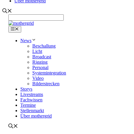
Über mothergrid
Menü
News
Beschallung
Licht
Broadcast
Rigging
Personal
Systemintegration
Video
Bilderstrecken
Storys
Livestreams
Fachwissen
Termine
Stellenmarkt
Über mothergrid