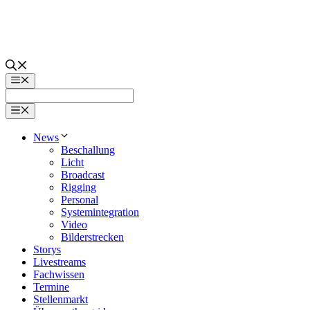
Zum
Inhalt
springen
Menü
Menü
News
Beschallung
Licht
Broadcast
Rigging
Personal
Systemintegration
Video
Bilderstrecken
Storys
Livestreams
Fachwissen
Termine
Stellenmarkt