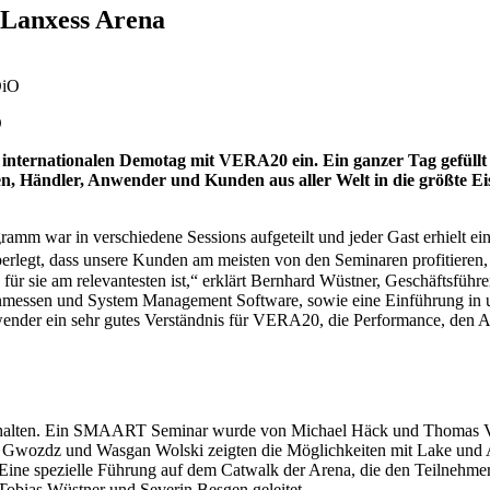
 Lanxess Arena
O
nternationalen Demotag mit VERA20 ein. Ein ganzer Tag gefüllt
n, Händler, Anwender und Kunden aus aller Welt in die größte E
mm war in verschiedene Sessions aufgeteilt und jeder Gast erhielt 
rlegt, dass unsere Kunden am meisten von den Seminaren profitieren,
ür sie am relevantesten ist,“ erklärt Bernhard Wüstner, Geschäftsführe
messen und System Management Software, sowie eine Einführung in 
der ein sehr gutes Verständnis für VERA20, die Performance, den A
gehalten. Ein SMAART Seminar wurde von Michael Häck und Thomas V
l Gwozdz und Wasgan Wolski zeigten die Möglichkeiten mit Lake und 
Eine spezielle Führung auf dem Catwalk der Arena, die den Teilnehmer
obias Wüstner und Severin Besgen geleitet.