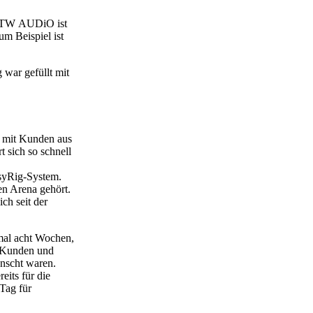
on TW AUDiO ist
m Beispiel ist
war gefüllt mit
 mit Kunden aus
 sich so schnell
syRig-System.
en Arena gehört.
ch seit der
nmal acht Wochen,
, Kunden und
nscht waren.
its für die
 Tag für