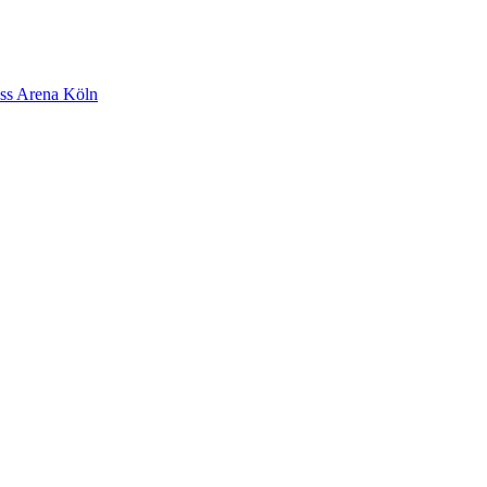
ss Arena Köln
SGM New Talents Award – Jetzt mit