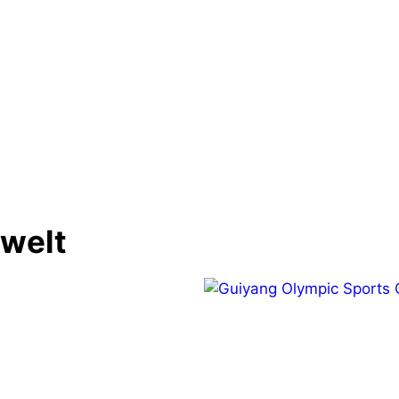
Nächster 
Neue immersive Erlebniswelt auf
or
Festung Königstein eröf
nwelt