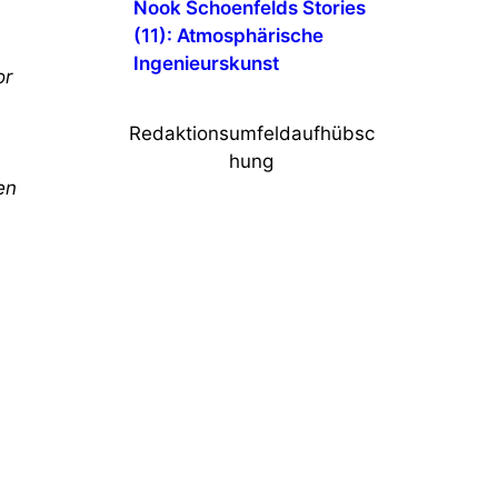
Nook Schoenfelds Stories
(11): Atmosphärische
Ingenieurskunst
or
Redaktionsumfeldaufhübsc
hung
en