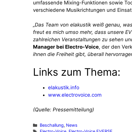
umfassende Mixing-Funktionen sowie Tool
verschiedene Musikrichtungen und Einsa
„Das Team von elakustik weiß genau, was
freut es mich umso mehr, dass unsere EVE
zahlreichen Veranstaltungen zu sehen un
Manager bei Electro-Voice
, der den Verk
ihnen die Freiheit gibt, überall hervorrag
Links zum Thema:
elakustik.info
www.electrovoice.com
(Quelle: Pressemitteilung)
Kategorien
Beschallung
,
News
Schlagwörter
Electro-Voice
,
Electro-Voice EVERSE