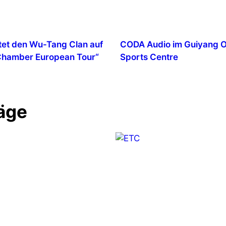
tet den Wu-Tang Clan auf
CODA Audio im Guiyang 
 Chamber European Tour“
Sports Centre
äge