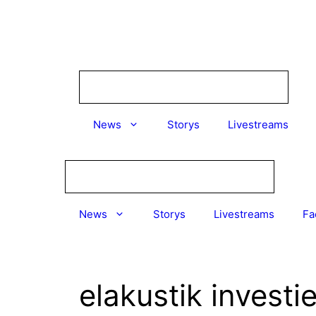
Zum
Inhalt
springen
News
Storys
Livestreams
News
Storys
Livestreams
Fa
elakustik investi