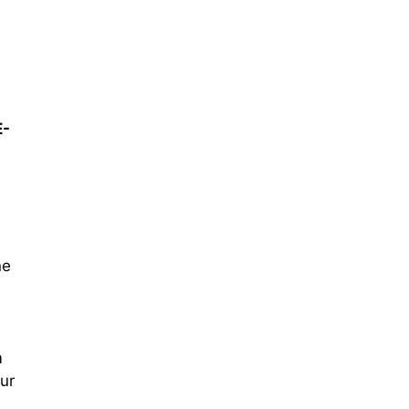
E-
ne
m
ur