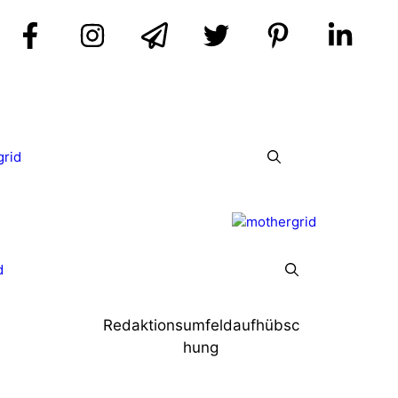
grid
d
Redaktionsumfeldaufhübsc
hung