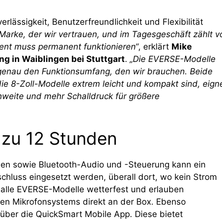
rlässigkeit, Benutzerfreundlichkeit und Flexibilität
e Marke, der wir vertrauen, und im Tagesgeschäft zählt v
ment muss permanent funktionieren“
, erklärt
Mike
ng in Waiblingen bei Stuttgart
.
„Die EVERSE-Modelle
 genau den Funktionsumfang, den wir brauchen. Beide
ie 8-Zoll-Modelle extrem leicht und kompakt sind, eign
chweite und mehr Schalldruck für größere
s zu 12 Stunden
nden sowie Bluetooth-Audio und -Steuerung kann ein
luss eingesetzt werden, überall dort, wo kein Strom
d alle EVERSE-Modelle wetterfest und erlauben
sen Mikrofonsystems direkt an der Box. Ebenso
g über die QuickSmart Mobile App. Diese bietet