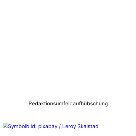
Vorheriger Beitrag
mediapool. und Robe setzen SUNRISE AT
NIGHT um
Nächster Beitrag
Voice-Acoustic erweitert Serviceangebot
Redaktionsumfeldaufhübschung