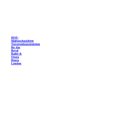
HOF:
Maßgeschneiderte
Traversenkonstruktion
für das
Royal
Ballet &
Opera
House
London