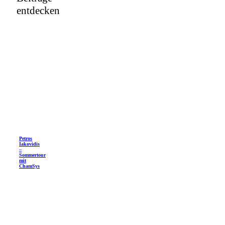
entdecken
Petros
Iakovidis
–
Sommertour
mit
ChamSys