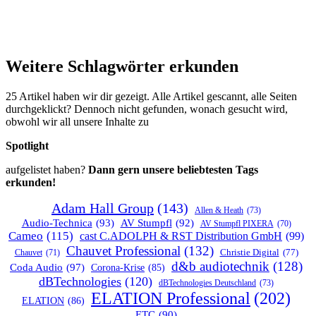
Weitere Schlagwörter erkunden
25 Artikel haben wir dir gezeigt. Alle Artikel gescannt, alle Seiten
durchgeklickt? Dennoch nicht gefunden, wonach gesucht wird,
obwohl wir all unsere Inhalte zu
Spotlight
aufgelistet haben?
Dann gern unsere beliebtesten Tags
erkunden!
Adam Hall Group
(143)
Allen & Heath
(73)
Audio-Technica
(93)
AV Stumpfl
(92)
AV Stumpfl PIXERA
(70)
Cameo
(115)
cast C.ADOLPH & RST Distribution GmbH
(99)
Chauvet Professional
(132)
Chauvet
(71)
Christie Digital
(77)
d&b audiotechnik
(128)
Coda Audio
(97)
Corona-Krise
(85)
dBTechnologies
(120)
dBTechnologies Deutschland
(73)
ELATION Professional
(202)
ELATION
(86)
ETC
(90)