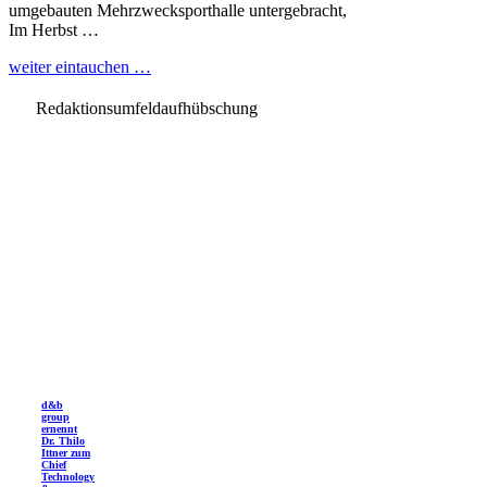
umgebauten Mehrzwecksporthalle untergebracht,
Im Herbst …
weiter eintauchen …
Redaktionsumfeldaufhübschung
d&b
group
ernennt
Dr. Thilo
Ittner zum
Chief
Technology