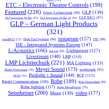
ETC – Electronic Theatre Controls
(199)
Featured
(228)
GLP
(139)
Feiner Lichttechnik
(90)
GLP JDC1
(97)
GLP impression X4 Bar
(63)
GLP Impression X4 Bar 20
(64)
GLP – German Light Products
(321)
instagram
(157)
ISE
(86)
High End Systems
(84)
grandMA3
(72)
ISE - Integrated Systems Europe
(147)
L-Acoustics
(166)
Lightpower
(127)
leat con
(69)
Livestream
(148)
LMP
(110)
LMP Lichttechnik
(221)
MA Lighting
(133)
Meyer Sound
(173)
mothertalk
(95)
Martin Professional
(70)
Prolight + Sound
(144)
RCF
(115)
NEXO
(64)
Robe
(189)
Riedel Communications
(100)
Robe Deutschland
(69)
Robe lighting
(117)
Robe MegaPointe
(79)
Sennheiser
(200)
video
(177)
Shure
(139)