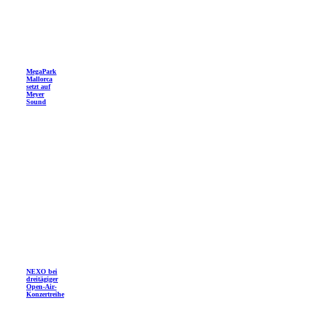
MegaPark
Mallorca
setzt auf
Meyer
Sound
NEXO bei
dreitägiger
Open-Air-
Konzertreihe