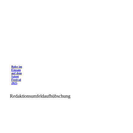
Robe im
Einsatz
auf dem
Sziget
Festival
2025
Redaktionsumfeldaufhübschung