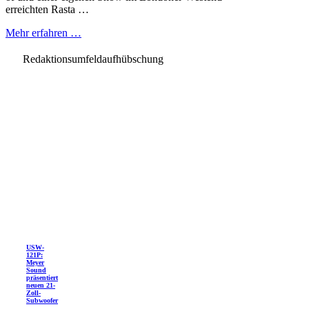
erreichten Rasta …
Mehr erfahren …
Redaktionsumfeldaufhübschung
USW-
121P:
Meyer
Sound
präsentiert
neuen 21-
Zoll-
Subwoofer