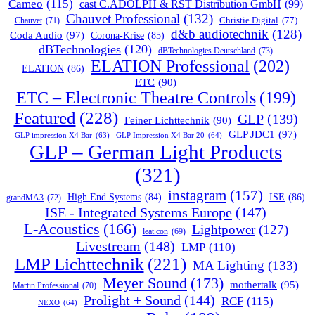
Cameo
(115)
cast C.ADOLPH & RST Distribution GmbH
(99)
Chauvet Professional
(132)
Chauvet
(71)
Christie Digital
(77)
d&b audiotechnik
(128)
Coda Audio
(97)
Corona-Krise
(85)
dBTechnologies
(120)
dBTechnologies Deutschland
(73)
ELATION Professional
(202)
ELATION
(86)
ETC
(90)
ETC – Electronic Theatre Controls
(199)
Featured
(228)
GLP
(139)
Feiner Lichttechnik
(90)
GLP JDC1
(97)
GLP impression X4 Bar
(63)
GLP Impression X4 Bar 20
(64)
GLP – German Light Products
(321)
instagram
(157)
ISE
(86)
High End Systems
(84)
grandMA3
(72)
ISE - Integrated Systems Europe
(147)
L-Acoustics
(166)
Lightpower
(127)
leat con
(69)
Livestream
(148)
LMP
(110)
LMP Lichttechnik
(221)
MA Lighting
(133)
Meyer Sound
(173)
mothertalk
(95)
Martin Professional
(70)
Prolight + Sound
(144)
RCF
(115)
NEXO
(64)