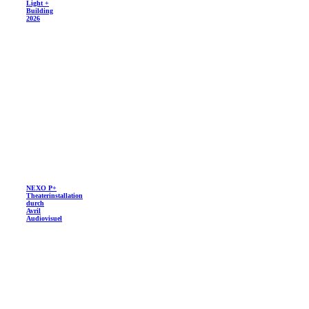
Light +
Building
2026
NEXO P+
Theaterinstallation
durch
Avril
Audiovisuel