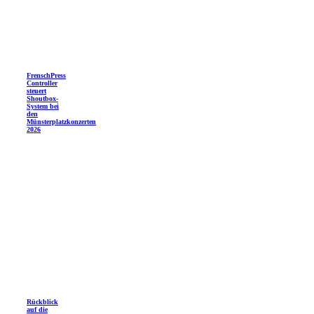
FrenschPress
Controller
steuert
Shoutbox-
System bei
den
Münsterplatzkonzerten
2026
Rückblick
auf die