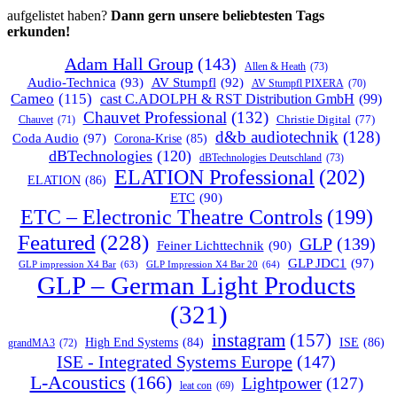
aufgelistet haben?
Dann gern unsere beliebtesten Tags
erkunden!
Adam Hall Group
(143)
Allen & Heath
(73)
Audio-Technica
(93)
AV Stumpfl
(92)
AV Stumpfl PIXERA
(70)
Cameo
(115)
cast C.ADOLPH & RST Distribution GmbH
(99)
Chauvet Professional
(132)
Chauvet
(71)
Christie Digital
(77)
d&b audiotechnik
(128)
Coda Audio
(97)
Corona-Krise
(85)
dBTechnologies
(120)
dBTechnologies Deutschland
(73)
ELATION Professional
(202)
ELATION
(86)
ETC
(90)
ETC – Electronic Theatre Controls
(199)
Featured
(228)
GLP
(139)
Feiner Lichttechnik
(90)
GLP JDC1
(97)
GLP impression X4 Bar
(63)
GLP Impression X4 Bar 20
(64)
GLP – German Light Products
(321)
instagram
(157)
ISE
(86)
High End Systems
(84)
grandMA3
(72)
ISE - Integrated Systems Europe
(147)
L-Acoustics
(166)
Lightpower
(127)
leat con
(69)