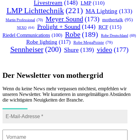
Livestream
(148)
LMP
(110)
LMP Lichttechnik
(221)
MA Lighting
(133)
Meyer Sound
(173)
mothertalk
(95)
Martin Professional
(70)
Prolight + Sound
(144)
RCF
(115)
NEXO
(64)
Robe
(189)
Riedel Communications
(100)
Robe Deutschland
(69)
Robe lighting
(117)
Robe MegaPointe
(79)
Sennheiser
(200)
video
(177)
Shure
(139)
Der Newsletter von mothergrid
Wenn du keine News mehr verpassen möchtest, empfehlen wir
unseren Newsletter. Wir kuratieren in unregelmäßigen Abständen
die wichtigsten Neuigkeiten der Branche.