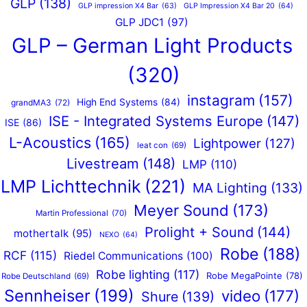
GLP
(138)
GLP impression X4 Bar
(63)
GLP Impression X4 Bar 20
(64)
GLP JDC1
(97)
GLP – German Light Products
(320)
instagram
(157)
High End Systems
(84)
grandMA3
(72)
ISE - Integrated Systems Europe
(147)
ISE
(86)
L-Acoustics
(165)
Lightpower
(127)
leat con
(69)
Livestream
(148)
LMP
(110)
LMP Lichttechnik
(221)
MA Lighting
(133)
Meyer Sound
(173)
Martin Professional
(70)
Prolight + Sound
(144)
mothertalk
(95)
NEXO
(64)
Robe
(188)
RCF
(115)
Riedel Communications
(100)
Robe lighting
(117)
Robe MegaPointe
(78)
Robe Deutschland
(69)
Sennheiser
(199)
video
(177)
Shure
(139)