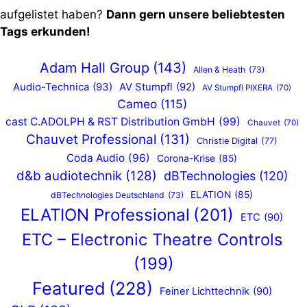
aufgelistet haben?
Dann gern unsere beliebtesten
Tags erkunden!
Adam Hall Group
(143)
Allen & Heath
(73)
Audio-Technica
(93)
AV Stumpfl
(92)
AV Stumpfl PIXERA
(70)
Cameo
(115)
cast C.ADOLPH & RST Distribution GmbH
(99)
Chauvet
(70)
Chauvet Professional
(131)
Christie Digital
(77)
Coda Audio
(96)
Corona-Krise
(85)
d&b audiotechnik
(128)
dBTechnologies
(120)
ELATION
(85)
dBTechnologies Deutschland
(73)
ELATION Professional
(201)
ETC
(90)
ETC – Electronic Theatre Controls
(199)
Featured
(228)
Feiner Lichttechnik
(90)