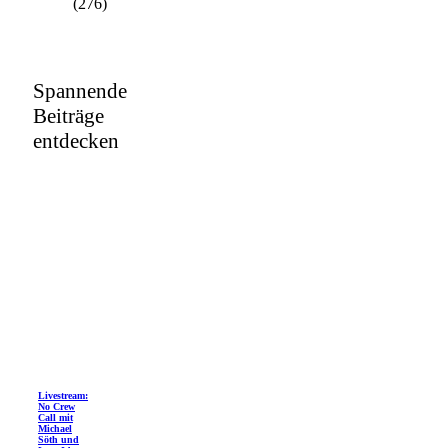
(276)
Spannende
Beiträge
entdecken
Livestream:
No Crew
Call mit
Michael
Söth und