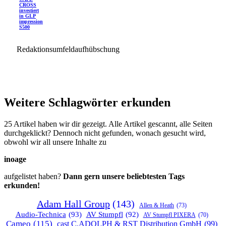
CROSS
investiert
in GLP
impression
S500
Redaktionsumfeldaufhübschung
Weitere Schlagwörter erkunden
25 Artikel haben wir dir gezeigt. Alle Artikel gescannt, alle Seiten
durchgeklickt? Dennoch nicht gefunden, wonach gesucht wird,
obwohl wir all unsere Inhalte zu
inoage
aufgelistet haben?
Dann gern unsere beliebtesten Tags
erkunden!
Adam Hall Group
(143)
Allen & Heath
(73)
Audio-Technica
(93)
AV Stumpfl
(92)
AV Stumpfl PIXERA
(70)
Cameo
(115)
cast C.ADOLPH & RST Distribution GmbH
(99)