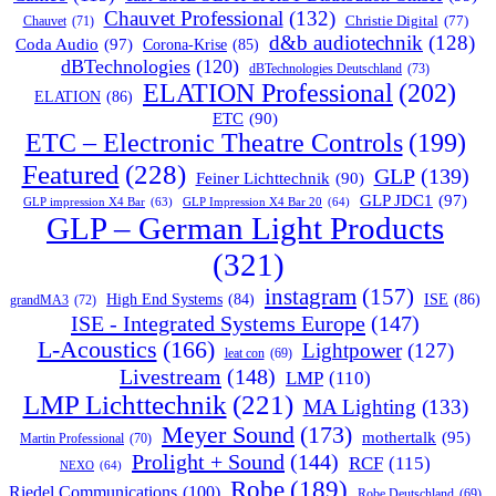
Chauvet Professional
(132)
Chauvet
(71)
Christie Digital
(77)
d&b audiotechnik
(128)
Coda Audio
(97)
Corona-Krise
(85)
dBTechnologies
(120)
dBTechnologies Deutschland
(73)
ELATION Professional
(202)
ELATION
(86)
ETC
(90)
ETC – Electronic Theatre Controls
(199)
Featured
(228)
GLP
(139)
Feiner Lichttechnik
(90)
GLP JDC1
(97)
GLP impression X4 Bar
(63)
GLP Impression X4 Bar 20
(64)
GLP – German Light Products
(321)
instagram
(157)
ISE
(86)
High End Systems
(84)
grandMA3
(72)
ISE - Integrated Systems Europe
(147)
L-Acoustics
(166)
Lightpower
(127)
leat con
(69)
Livestream
(148)
LMP
(110)
LMP Lichttechnik
(221)
MA Lighting
(133)
Meyer Sound
(173)
mothertalk
(95)
Martin Professional
(70)
Prolight + Sound
(144)
RCF
(115)
NEXO
(64)
Robe
(189)
Riedel Communications
(100)
Robe Deutschland
(69)