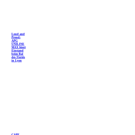
Loud and
Proud:
APG
UNILINE
MAX feiert
Einstand
beim Bal
des Fiertés
in Lyon
CAPE