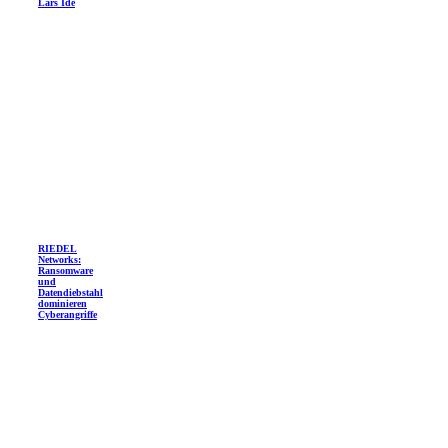
Lars Ide
RIEDEL
Networks:
Ransomware
und
Datendiebstahl
dominieren
Cyberangriffe