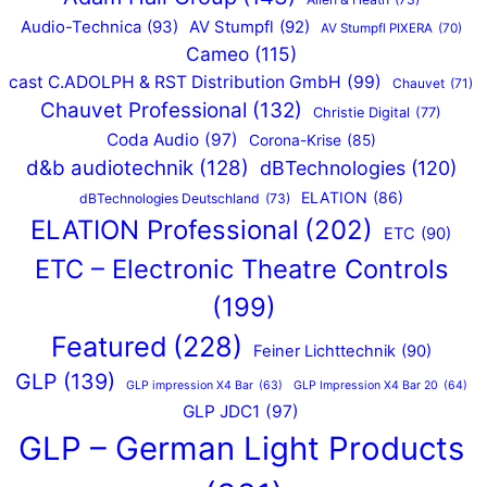
Audio-Technica
(93)
AV Stumpfl
(92)
AV Stumpfl PIXERA
(70)
Cameo
(115)
cast C.ADOLPH & RST Distribution GmbH
(99)
Chauvet
(71)
Chauvet Professional
(132)
Christie Digital
(77)
Coda Audio
(97)
Corona-Krise
(85)
d&b audiotechnik
(128)
dBTechnologies
(120)
ELATION
(86)
dBTechnologies Deutschland
(73)
ELATION Professional
(202)
ETC
(90)
ETC – Electronic Theatre Controls
(199)
Featured
(228)
Feiner Lichttechnik
(90)
GLP
(139)
GLP impression X4 Bar
(63)
GLP Impression X4 Bar 20
(64)
GLP JDC1
(97)
GLP – German Light Products