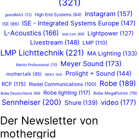
(321)
instagram
(157)
High End Systems
(84)
grandMA3
(72)
ISE - Integrated Systems Europe
(147)
ISE
(86)
L-Acoustics
(166)
Lightpower
(127)
leat con
(69)
Livestream
(148)
LMP
(110)
LMP Lichttechnik
(221)
MA Lighting
(133)
Meyer Sound
(173)
Martin Professional
(70)
Prolight + Sound
(144)
mothertalk
(95)
NEXO
(64)
Robe
(189)
RCF
(115)
Riedel Communications
(100)
Robe lighting
(117)
Robe MegaPointe
(79)
Robe Deutschland
(69)
Sennheiser
(200)
video
(177)
Shure
(139)
Der Newsletter von
mothergrid