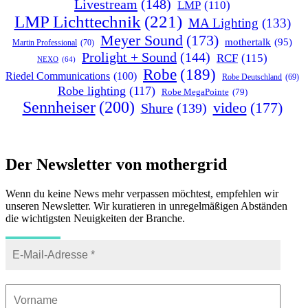
Livestream
(148)
LMP
(110)
LMP Lichttechnik
(221)
MA Lighting
(133)
Meyer Sound
(173)
mothertalk
(95)
Martin Professional
(70)
Prolight + Sound
(144)
RCF
(115)
NEXO
(64)
Robe
(189)
Riedel Communications
(100)
Robe Deutschland
(69)
Robe lighting
(117)
Robe MegaPointe
(79)
Sennheiser
(200)
video
(177)
Shure
(139)
Der Newsletter von mothergrid
Wenn du keine News mehr verpassen möchtest, empfehlen wir
unseren Newsletter. Wir kuratieren in unregelmäßigen Abständen
die wichtigsten Neuigkeiten der Branche.