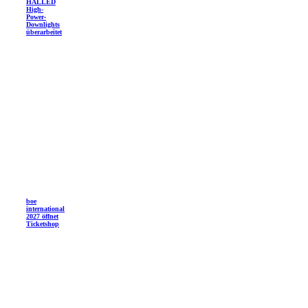
HALLED
High-
Power-
Downlights
überarbeitet
boe
international
2027 öffnet
Ticketshop