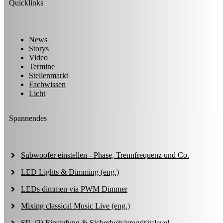
Quicklinks
News
Storys
Video
Termine
Stellenmarkt
Fachwissen
Licht
Spannendes
Subwoofer einstellen - Phase, Trennfrequenz und Co.
LED Lights & Dimming (eng.)
LEDs dimmen via PWM Dimmer
Mixing classical Music Live (eng.)
SIL (3) Einstufung & Sicherheitsintegritätslevel