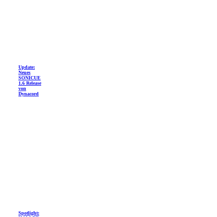
Update:
Neues
SONICUE
1.6 Release
von
Dynacord
Spotlight: