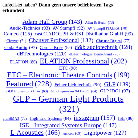
aufgelistet haben?
Dann gern unsere beliebtesten Tags
erkunden!
Adam Hall Group
(143)
Allen & Heath
(73)
Audio-Technica
(93)
AV Stumpfl
(92)
AV Stumpfl PIXERA
(70)
Cameo
(115)
cast C.ADOLPH & RST Distribution GmbH
(99)
Chauvet Professional
(132)
Chauvet
(71)
Christie Digital
(77)
d&b audiotechnik
(128)
Coda Audio
(97)
Corona-Krise
(85)
dBTechnologies
(120)
dBTechnologies Deutschland
(73)
ELATION Professional
(202)
ELATION
(86)
ETC
(90)
ETC – Electronic Theatre Controls
(199)
Featured
(228)
GLP
(139)
Feiner Lichttechnik
(90)
GLP JDC1
(97)
GLP impression X4 Bar
(63)
GLP Impression X4 Bar 20
(64)
GLP – German Light Products
(321)
instagram
(157)
ISE
(86)
High End Systems
(84)
grandMA3
(72)
ISE - Integrated Systems Europe
(147)
L-Acoustics
(166)
Lightpower
(127)
leat con
(69)