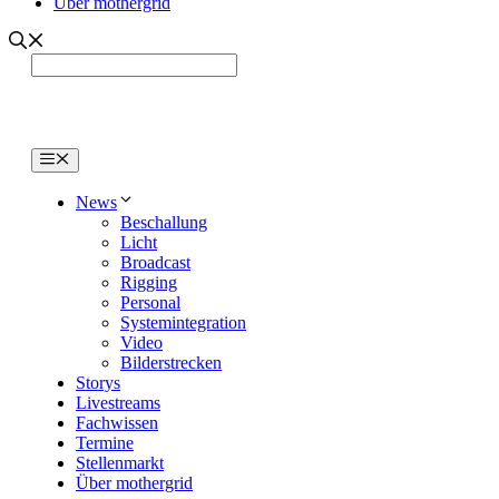
Über mothergrid
Menü
News
Beschallung
Licht
Broadcast
Rigging
Personal
Systemintegration
Video
Bilderstrecken
Storys
Livestreams
Fachwissen
Termine
Stellenmarkt
Über mothergrid