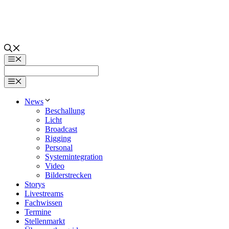
Zum
Inhalt
springen
Menü
Menü
News
Beschallung
Licht
Broadcast
Rigging
Personal
Systemintegration
Video
Bilderstrecken
Storys
Livestreams
Fachwissen
Termine
Stellenmarkt