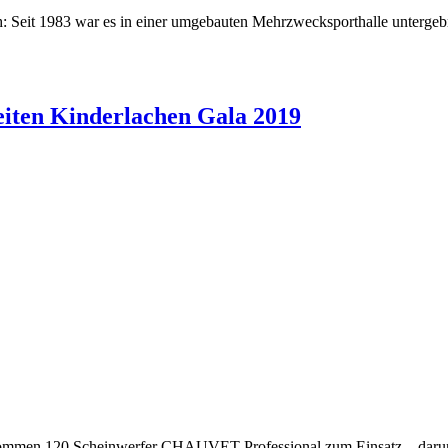
h: Seit 1983 war es in einer umgebauten Mehrzwecksporthalle untergeb
iten Kinderlachen Gala 2019
 kommen 120 Scheinwerfer CHAUVET Professional zum Einsatz – daru