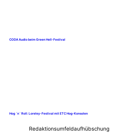
CODA Audio beim Green Hell-Festival
Hog ´n´ Roll: Loreley-Festival mit ETC Hog-Konsolen
Redaktionsumfeldaufhübschung