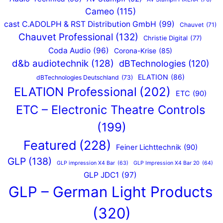
Cameo
(115)
cast C.ADOLPH & RST Distribution GmbH
(99)
Chauvet
(71)
Chauvet Professional
(132)
Christie Digital
(77)
Coda Audio
(96)
Corona-Krise
(85)
d&b audiotechnik
(128)
dBTechnologies
(120)
ELATION
(86)
dBTechnologies Deutschland
(73)
ELATION Professional
(202)
ETC
(90)
ETC – Electronic Theatre Controls
(199)
Featured
(228)
Feiner Lichttechnik
(90)
GLP
(138)
GLP impression X4 Bar
(63)
GLP Impression X4 Bar 20
(64)
GLP JDC1
(97)
GLP – German Light Products
(320)