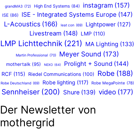
instagram
(157)
High End Systems
(84)
grandMA3
(72)
ISE - Integrated Systems Europe
(147)
ISE
(86)
L-Acoustics
(166)
Lightpower
(127)
leat con
(69)
Livestream
(148)
LMP
(110)
LMP Lichttechnik
(221)
MA Lighting
(133)
Meyer Sound
(173)
Martin Professional
(70)
Prolight + Sound
(144)
mothertalk
(95)
NEXO
(64)
Robe
(188)
RCF
(115)
Riedel Communications
(100)
Robe lighting
(117)
Robe MegaPointe
(78)
Robe Deutschland
(69)
Sennheiser
(200)
video
(177)
Shure
(139)
Der Newsletter von
mothergrid