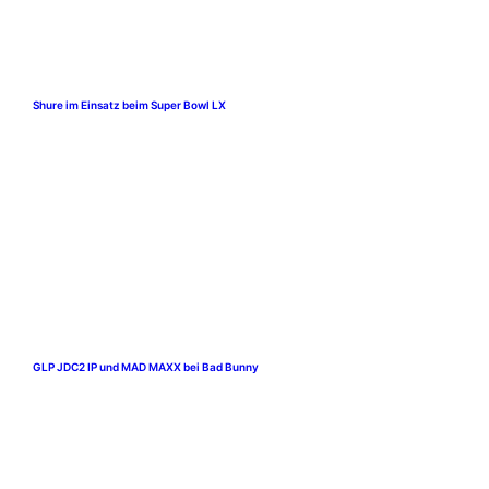
Shure im Einsatz beim Super Bowl LX
GLP JDC2 IP und MAD MAXX bei Bad Bunny