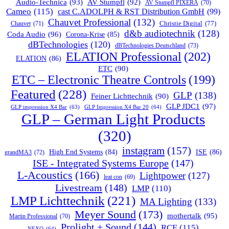
Audio-Technica
(93)
AV Stumpfl
(92)
AV Stumpfl PIXERA
(70)
Cameo
(115)
cast C.ADOLPH & RST Distribution GmbH
(99)
Chauvet Professional
(132)
Chauvet
(71)
Christie Digital
(77)
d&b audiotechnik
(128)
Coda Audio
(96)
Corona-Krise
(85)
dBTechnologies
(120)
dBTechnologies Deutschland
(73)
ELATION Professional
(202)
ELATION
(86)
ETC
(90)
ETC – Electronic Theatre Controls
(199)
Featured
(228)
GLP
(138)
Feiner Lichttechnik
(90)
GLP JDC1
(97)
GLP impression X4 Bar
(63)
GLP Impression X4 Bar 20
(64)
GLP – German Light Products
(320)
instagram
(157)
ISE
(86)
High End Systems
(84)
grandMA3
(72)
ISE - Integrated Systems Europe
(147)
L-Acoustics
(166)
Lightpower
(127)
leat con
(69)
Livestream
(148)
LMP
(110)
LMP Lichttechnik
(221)
MA Lighting
(133)
Meyer Sound
(173)
mothertalk
(95)
Martin Professional
(70)
Prolight + Sound
(144)
RCF
(115)
NEXO
(64)