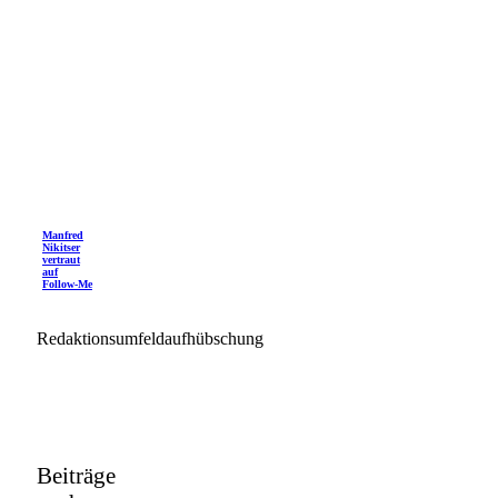
Manfred
Nikitser
vertraut
auf
Follow-Me
Redaktionsumfeldaufhübschung
Beiträge