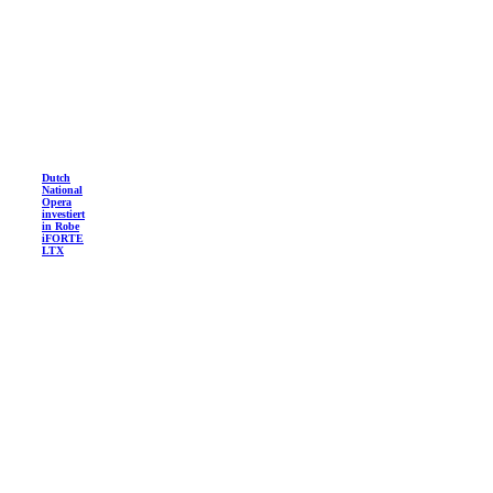
Dutch
National
Opera
investiert
in Robe
iFORTE
LTX