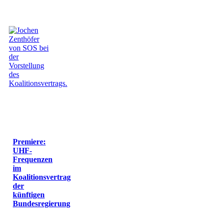
Premiere:
UHF-
Frequenzen
im
Koalitionsvertrag
der
künftigen
Bundesregierung