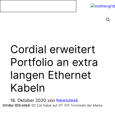
Zum
Inhalt
springen
Menü
Cordial erweitert
Portfolio an extra
langen Ethernet
Kabeln
16. Oktober 2020
von
Newsdesk
Cordial CSE HH 5-SD Cat Kabel auf GT 310 Trommeln der Marke SCHILL © Cordial