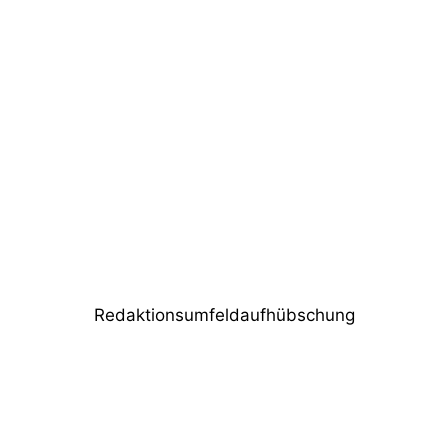
Vorheriger Beitrag
L-Acoustics und Soundhouse erwecken
die Waldbühne zu neuem Leben
Nächster Beitrag
Seminare: Technischer Vertrieb leicht
gemacht bei Babbel&Haeger
Redaktionsumfeldaufhübschung