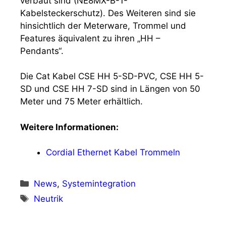
verbaut sind (NE8MX-B-1-
Kabelsteckerschutz). Des Weiteren sind sie
hinsichtlich der Meterware, Trommel und
Features äquivalent zu ihren „HH –
Pendants“.
Die Cat Kabel CSE HH 5-SD-PVC, CSE HH 5-
SD und CSE HH 7-SD sind in Längen von 50
Meter und 75 Meter erhältlich.
Weitere Informationen:
Cordial Ethernet Kabel Trommeln
Kategorien
News
,
Systemintegration
Schlagwörter
Neutrik