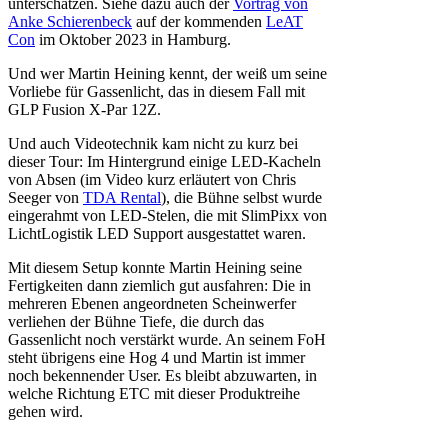
unterschätzen. Siehe dazu auch der
Vortrag von
Anke Schierenbeck
auf der kommenden
LeAT
Con
im Oktober 2023 in Hamburg.
Und wer Martin Heining kennt, der weiß um seine
Vorliebe für Gassenlicht, das in diesem Fall mit
GLP Fusion X-Par 12Z.
Und auch Videotechnik kam nicht zu kurz bei
dieser Tour: Im Hintergrund einige LED-Kacheln
von Absen (im Video kurz erläutert von Chris
Seeger von
TDA Rental
), die Bühne selbst wurde
eingerahmt von LED-Stelen, die mit SlimPixx von
LichtLogistik LED Support ausgestattet waren.
Mit diesem Setup konnte Martin Heining seine
Fertigkeiten dann ziemlich gut ausfahren: Die in
mehreren Ebenen angeordneten Scheinwerfer
verliehen der Bühne Tiefe, die durch das
Gassenlicht noch verstärkt wurde. An seinem FoH
steht übrigens eine Hog 4 und Martin ist immer
noch bekennender User. Es bleibt abzuwarten, in
welche Richtung ETC mit dieser Produktreihe
gehen wird.