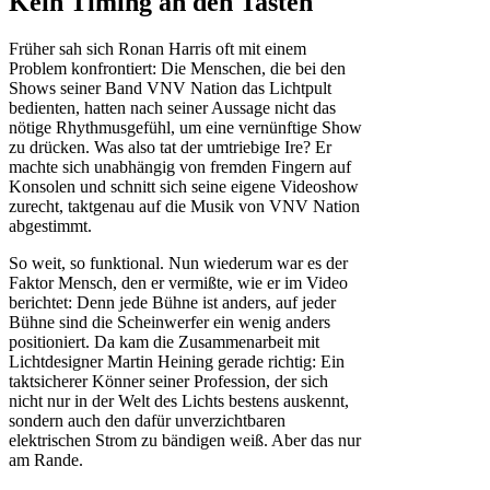
Kein Timing an den Tasten
Früher sah sich Ronan Harris oft mit einem
Problem konfrontiert: Die Menschen, die bei den
Shows seiner Band VNV Nation das Lichtpult
bedienten, hatten nach seiner Aussage nicht das
nötige Rhythmusgefühl, um eine vernünftige Show
zu drücken. Was also tat der umtriebige Ire? Er
machte sich unabhängig von fremden Fingern auf
Konsolen und schnitt sich seine eigene Videoshow
zurecht, taktgenau auf die Musik von VNV Nation
abgestimmt.
So weit, so funktional. Nun wiederum war es der
Faktor Mensch, den er vermißte, wie er im Video
berichtet: Denn jede Bühne ist anders, auf jeder
Bühne sind die Scheinwerfer ein wenig anders
positioniert. Da kam die Zusammenarbeit mit
Lichtdesigner Martin Heining gerade richtig: Ein
taktsicherer Könner seiner Profession, der sich
nicht nur in der Welt des Lichts bestens auskennt,
sondern auch den dafür unverzichtbaren
elektrischen Strom zu bändigen weiß. Aber das nur
am Rande.