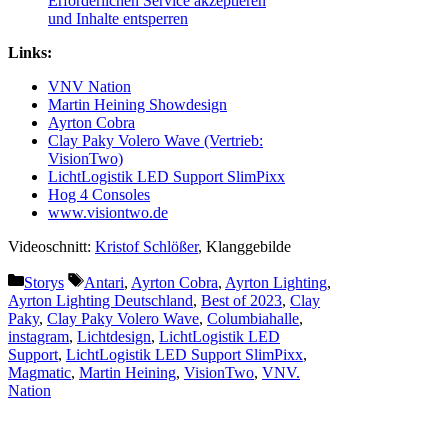
Erforderlichen Service akzeptieren
und Inhalte entsperren
Links:
VNV Nation
Martin Heining Showdesign
Ayrton Cobra
Clay Paky Volero Wave (Vertrieb:
VisionTwo)
LichtLogistik LED Support SlimPixx
Hog 4 Consoles
www.visiontwo.de
Videoschnitt:
Kristof Schlößer
, Klanggebilde
Kategorien
Schlagwörter
Storys
Antari
,
Ayrton Cobra
,
Ayrton Lighting
,
Ayrton Lighting Deutschland
,
Best of 2023
,
Clay
Paky
,
Clay Paky Volero Wave
,
Columbiahalle
,
instagram
,
Lichtdesign
,
LichtLogistik LED
Support
,
LichtLogistik LED Support SlimPixx
,
Magmatic
,
Martin Heining
,
VisionTwo
,
VNV.
Nation
Vorheriger Beitrag