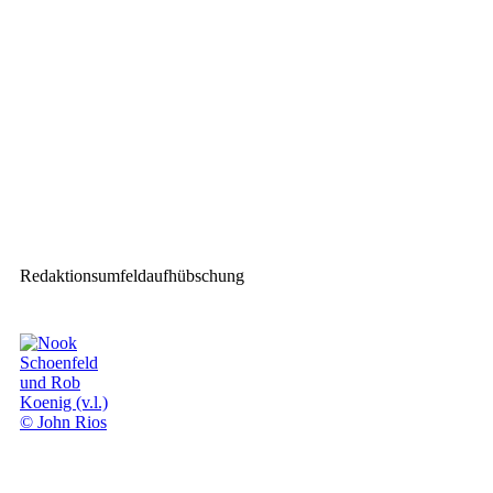
Q-SYS ernennt Ron Marchant
zum General Manager
Nächster Beitrag
publitec investiert erneut in vx
Pro Serie von disguise
Redaktionsumfeldaufhübschung