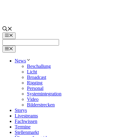
Zum
Inhalt
springen
Menü
Menü
News
Beschallung
Licht
Broadcast
Rigging
Personal
Systemintegration
Video
Bilderstrecken
Storys
Livestreams
Fachwissen
Termine
Stellenmarkt