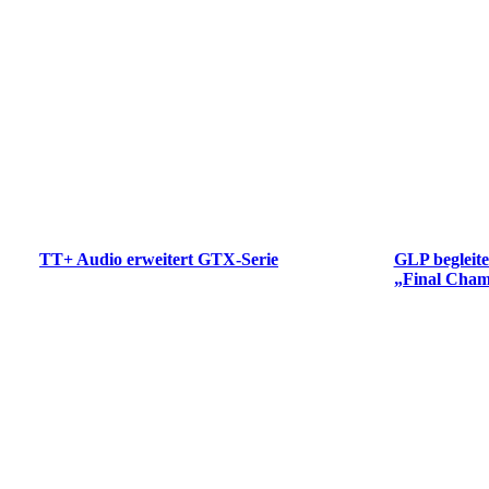
TT+ Audio erweitert GTX-Serie
GLP begleit
„Final Cham