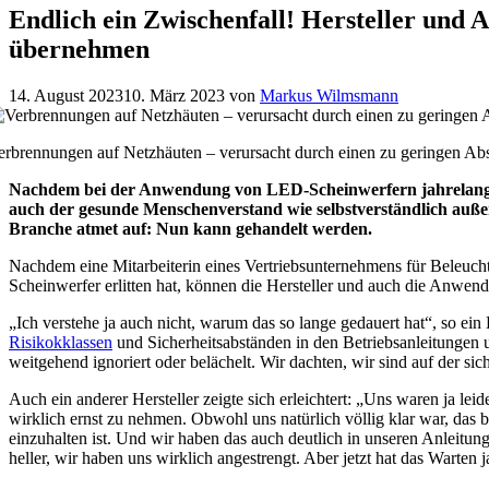
Endlich ein Zwischenfall! Hersteller und
übernehmen
14. August 2023
10. März 2023
von
Markus Wilmsmann
erbrennungen auf Netzhäuten – verursacht durch einen zu geringen Abs
Nachdem bei der Anwendung von LED-Scheinwerfern jahrelang all
auch der gesunde Menschenverstand wie selbstverständlich außer 
Branche atmet auf: Nun kann gehandelt werden.
Nachdem eine Mitarbeiterin eines Vertriebsunternehmens für Beleuc
Scheinwerfer erlitten hat, können die Hersteller und auch die Anwend
„Ich verstehe ja auch nicht, warum das so lange gedauert hat“, so ei
Risikokklassen
und Sicherheitsabständen in den Betriebsanleitungen 
weitgehend ignoriert oder belächelt. Wir dachten, wir sind auf der si
Auch ein anderer Hersteller zeigte sich erleichtert: „Uns waren ja l
wirklich ernst zu nehmen. Obwohl uns natürlich völlig klar war, das 
einzuhalten ist. Und wir haben das auch deutlich in unseren Anleit
heller, wir haben uns wirklich angestrengt. Aber jetzt hat das Warte