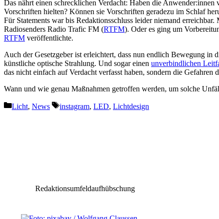
Das nährt einen schrecklichen Verdacht: Haben die Anwender:innen ve
Vorschriften hielten? Können sie Vorschriften geradezu im Schlaf he
Für Statements war bis Redaktionsschluss leider niemand erreichbar. M
Radiosenders Radio Trafic FM (
RTFM
). Oder es ging um Vorbereitu
RTFM
veröffentlichte.
Auch der Gesetzgeber ist erleichtert, dass nun endlich Bewegung in 
künstliche optische Strahlung. Und sogar einen
unverbindlichen Leit
das nicht einfach auf Verdacht verfasst haben, sondern die Gefahren d
Wann und wie genau Maßnahmen getroffen werden, um solche Unfälle i
Kategorien
Schlagwörter
Licht
,
News
instagram
,
LED
,
Lichtdesign
Vorheriger Beitrag
Prolight + Sound 2023: Große Vorfreude auf die
Leitmesse der Entertainment-Technology-Branc
Redaktionsumfeldaufhübschung