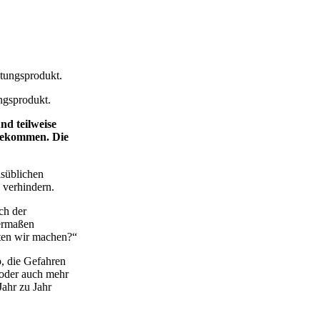
ngsprodukt.
nd teilweise
 gekommen. Die
lsüblichen
 verhindern.
ch der
termaßen
llten wir machen?“
b, die Gefahren
 oder auch mehr
ahr zu Jahr