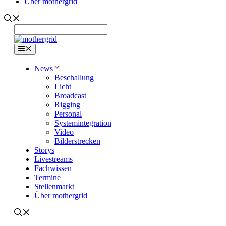
Über mothergrid
Menü
News
Beschallung
Licht
Broadcast
Rigging
Personal
Systemintegration
Video
Bilderstrecken
Storys
Livestreams
Fachwissen
Termine
Stellenmarkt
Über mothergrid