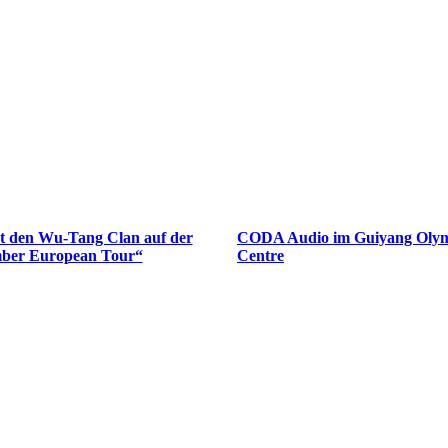
et den Wu-Tang Clan auf der
CODA Audio im Guiyang Olym
ber European Tour“
Centre