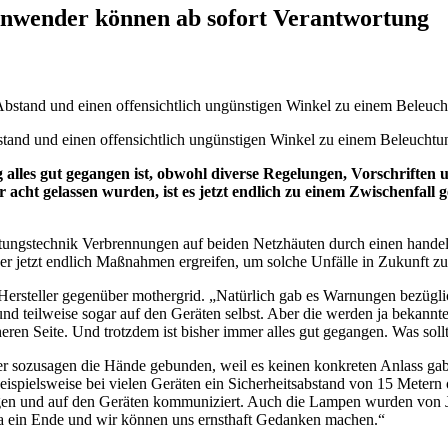
 Anwender können ab sofort Verantwortung
tand und einen offensichtlich ungünstigen Winkel zu einem Beleuchtu
es gut gegangen ist, obwohl diverse Regelungen, Vorschriften u
acht gelassen wurden, ist es jetzt endlich zu einem Zwischenfall
htungstechnik Verbrennungen auf beiden Netzhäuten durch einen hande
er jetzt endlich Maßnahmen ergreifen, um solche Unfälle in Zukunft zu
n Hersteller gegenüber mothergrid. „Natürlich gab es Warnungen bezügli
und teilweise sogar auf den Geräten selbst. Aber die werden ja bekann
cheren Seite. Und trotzdem ist bisher immer alles gut gegangen. Was so
eider sozusagen die Hände gebunden, weil es keinen konkreten Anlass ga
beispielsweise bei vielen Geräten ein Sicherheitsabstand von 15 Metern
ungen und auf den Geräten kommuniziert. Auch die Lampen wurden von J
n ja ein Ende und wir können uns ernsthaft Gedanken machen.“