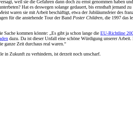
rsagt, weil sie die Gefahren dann doch zu ernst genommen haben und s
runterbeten? Hat es deswegen solange gedauert, bis ernsthaft jemand z
eist waren sie mit Arbeit beschäftigt, etwa der Jubiläumsfeier des fran
ngen für die anstehende Tour der Band
Poster Children
, die 1997 das 
die Sache kommen könnte: „Es gibt ja schon lange die
EU-Richtline 20
faden
dazu. Da ist dieser Unfall eine schöne Würdigung unserer Arbeit. E
ie ganze Zeit durchaus real waren.“
n Zukunft zu verhindern, ist derzeit noch unscharf.
ProPlex Switches am Deutschen Scha
he