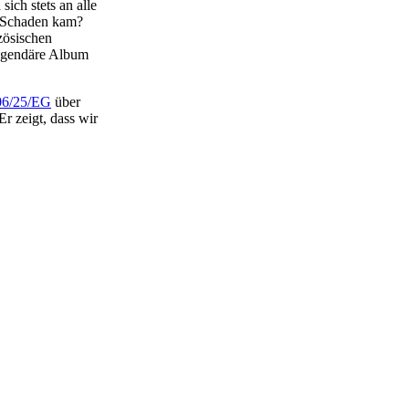
ich stets an alle
u Schaden kam?
zösischen
legendäre Album
06/25/EG
über
r zeigt, dass wir
Nächster Beitrag
uspielhaus
Hamburg