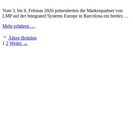
Vom 3. bis 6. Februar 2026 präsentierten die Markenpartner von
LMP auf der Integrated Systems Europe in Barcelona ein breites …
Mehr erfahren …
Ältere Beiträge
Seite
Seite
1
2
Weiter
→